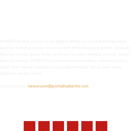
LEBIH DARI SEKADAR BERITA!
MYBERITA ialah portal berita digital Malaysia yang menyampaikan
laporan semasa, berita nasional dan antarabangsa, politik, jenayah,
hiburan, sukan, gaya hidup serta isu-isu tular dengan pantas, tepat
dan dipercayai. MYBERITA komited menyampaikan maklumat yang
sahih dan relevan kepada masyarakat melalui laman web serta
platform media sosial.
Hubungi kami:
newsroom@portalmyberita.com
IKUTI KAMI