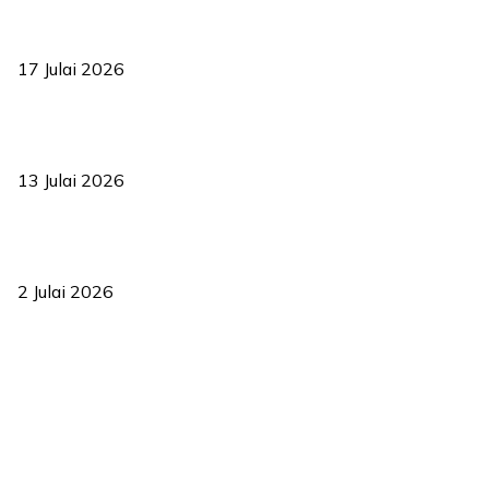
RUU statistik 2026 lulus, era baharu pengurusan data negara
bermula
17 Julai 2026
Sasar 70 peratus mahasiswa dapat kolej kediaman menjelang
2035
13 Julai 2026
‘Smart Lane’ kurangkan kesesakan hingga 50 peratus, terbukti
berkesan sejak 2023
2 Julai 2026