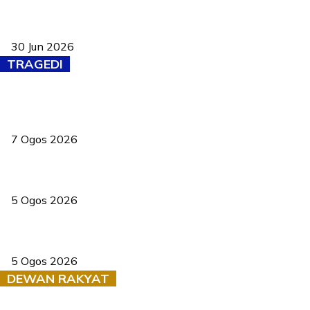
Pasport Malaysia kini lebih kebal dipalsukan, Anwar lancar PMA
baharu dengan 94 ciri keselamatan
30 Jun 2026
TRAGEDI
Tiga anggota polis maut ketika bantu rakan terkena renjatan
elektrik
7 Ogos 2026
PERHILITAN pantau gajah dengan dron, elak kemalangan berulang
5 Ogos 2026
Dua pelajar maut, tercampak ke laluan bertentangan di Temerloh
5 Ogos 2026
DEWAN RAKYAT