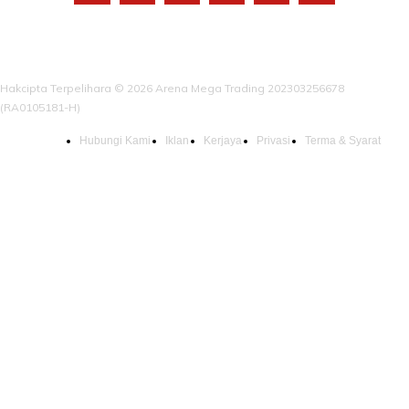
Hakcipta Terpelihara © 2026 Arena Mega Trading 202303256678
(RA0105181-H)
Hubungi Kami
Iklan
Kerjaya
Privasi
Terma & Syarat