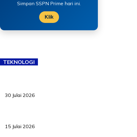
Simpan SSPN Prime hari ini.
Klik
TEKNOLOGI
TVET bukan lagi pilihan kedua! Negeri Sembilan cari bakat hingga
ke pelosok kampung
30 Julai 2026
Pelantikan Liew perkukuh agenda teknologi, perolehan strategik
negara
15 Julai 2026