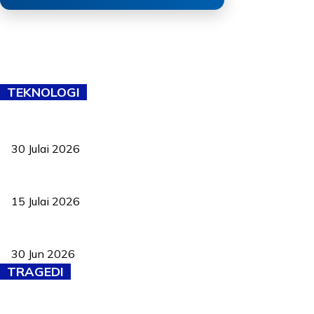
TEKNOLOGI
TVET bukan lagi pilihan kedua! Negeri Sembilan cari bakat hingg
30 Julai 2026
Pelantikan Liew perkukuh agenda teknologi, perolehan strategik 
15 Julai 2026
Pasport Malaysia kini lebih kebal dipalsukan, Anwar lancar PMA b
30 Jun 2026
TRAGEDI
Tiga anggota polis maut ketika bantu rakan terkena renjatan elek