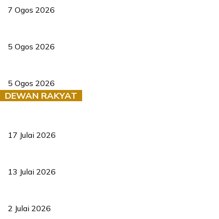
7 Ogos 2026
PERHILITAN pantau gajah dengan dron, elak kemalangan berulang
5 Ogos 2026
Dua pelajar maut, tercampak ke laluan bertentangan di Temerloh
5 Ogos 2026
DEWAN RAKYAT
RUU statistik 2026 lulus, era baharu pengurusan data negara ber
17 Julai 2026
Sasar 70 peratus mahasiswa dapat kolej kediaman menjelang 203
13 Julai 2026
‘Smart Lane’ kurangkan kesesakan hingga 50 peratus, terbukti be
2 Julai 2026