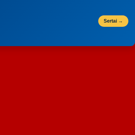
Sertai →