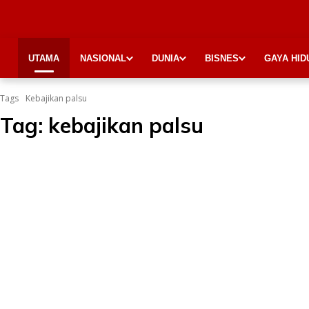
UTAMA
NASIONAL
DUNIA
BISNES
GAYA HID
Tags
Kebajikan palsu
Tag:
kebajikan palsu