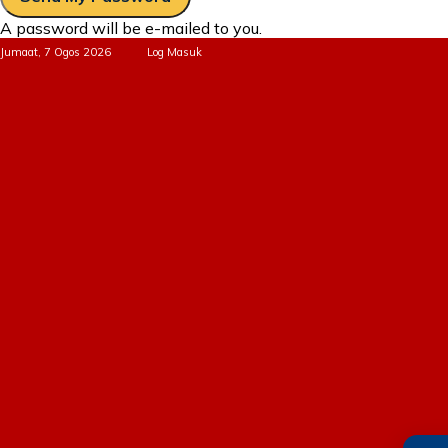
A password will be e-mailed to you.
Jumaat, 7 Ogos 2026
Log Masuk