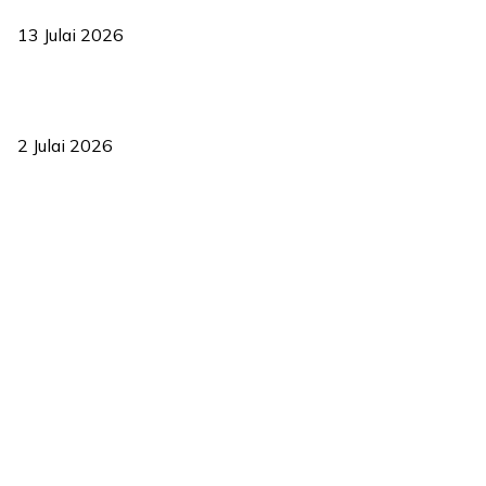
2035
13 Julai 2026
‘Smart Lane’ kurangkan kesesakan hingga 50 peratus, terbukti
berkesan sejak 2023
2 Julai 2026