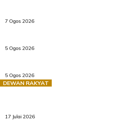
Tiga anggota polis maut ketika bantu rakan terkena renjatan
elektrik
7 Ogos 2026
PERHILITAN pantau gajah dengan dron, elak kemalangan berulang
5 Ogos 2026
Dua pelajar maut, tercampak ke laluan bertentangan di Temerloh
5 Ogos 2026
DEWAN RAKYAT
RUU statistik 2026 lulus, era baharu pengurusan data negara
bermula
17 Julai 2026
Sasar 70 peratus mahasiswa dapat kolej kediaman menjelang