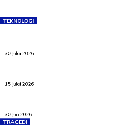
TEKNOLOGI
TVET bukan lagi pilihan kedua! Negeri Sembilan cari bakat hingga
ke pelosok kampung
30 Julai 2026
Pelantikan Liew perkukuh agenda teknologi, perolehan strategik
negara
15 Julai 2026
Pasport Malaysia kini lebih kebal dipalsukan, Anwar lancar PMA
baharu dengan 94 ciri keselamatan
30 Jun 2026
TRAGEDI