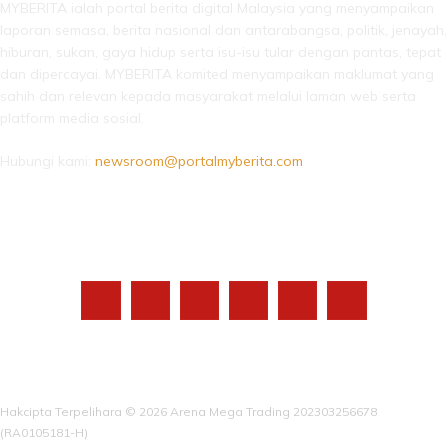
MYBERITA ialah portal berita digital Malaysia yang menyampaikan
laporan semasa, berita nasional dan antarabangsa, politik, jenayah,
hiburan, sukan, gaya hidup serta isu-isu tular dengan pantas, tepat
dan dipercayai. MYBERITA komited menyampaikan maklumat yang
sahih dan relevan kepada masyarakat melalui laman web serta
platform media sosial.
Hubungi kami:
newsroom@portalmyberita.com
IKUTI KAMI
Hakcipta Terpelihara © 2026 Arena Mega Trading 202303256678
(RA0105181-H)