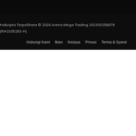
Hakcipta Terpelihara © 2026 Arena Mega Trading 202303256678
(RA0105181-H)
Hubungi Kami
Iklan
Kerjaya
Privasi
Terma & Syarat