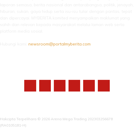
laporan semasa, berita nasional dan antarabangsa, politik, jenayah,
hiburan, sukan, gaya hidup serta isu-isu tular dengan pantas, tepat
dan dipercayai. MYBERITA komited menyampaikan maklumat yang
sahih dan relevan kepada masyarakat melalui laman web serta
platform media sosial.
Hubungi kami:
newsroom@portalmyberita.com
IKUTI KAMI
Hakcipta Terpelihara © 2026 Arena Mega Trading 202303256678
(RA0105181-H)