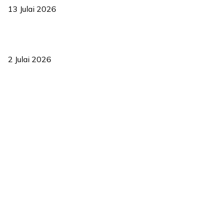
13 Julai 2026
‘Smart Lane’ kurangkan kesesakan hingga 50 peratus, terbukti
berkesan sejak 2023
2 Julai 2026