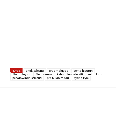
TAGS
anak selebriti
artis malaysia
berita hiburan
fila malaysia
filem seram
kehamilan selebriti
mimi lana
perkahwinan selebriti
pra bulan madu
syafiq kyle