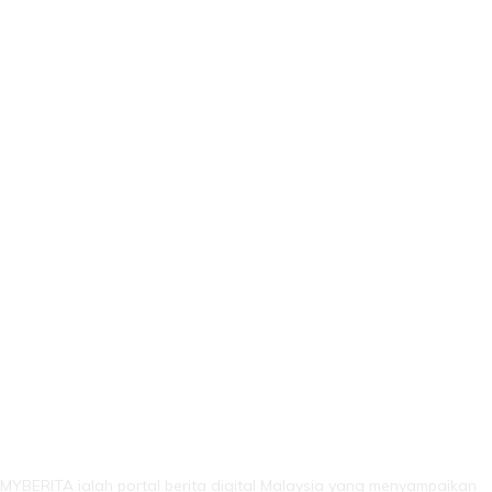
LEBIH DARI SEKADAR BERITA!
MYBERITA ialah portal berita digital Malaysia yang menyampaikan