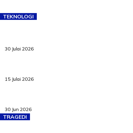
TEKNOLOGI
TVET bukan lagi pilihan kedua! Negeri Sembilan cari bakat hingga
ke pelosok kampung
30 Julai 2026
Pelantikan Liew perkukuh agenda teknologi, perolehan strategik
negara
15 Julai 2026
Pasport Malaysia kini lebih kebal dipalsukan, Anwar lancar PMA
baharu dengan 94 ciri keselamatan
30 Jun 2026
TRAGEDI