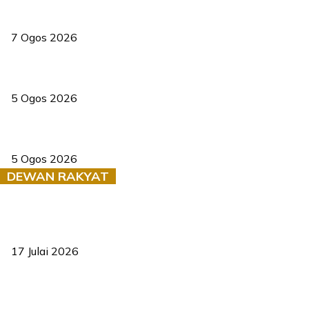
Tiga anggota polis maut ketika bantu rakan terkena renjatan
elektrik
7 Ogos 2026
PERHILITAN pantau gajah dengan dron, elak kemalangan berulang
5 Ogos 2026
Dua pelajar maut, tercampak ke laluan bertentangan di Temerloh
5 Ogos 2026
DEWAN RAKYAT
RUU statistik 2026 lulus, era baharu pengurusan data negara
bermula
17 Julai 2026
Sasar 70 peratus mahasiswa dapat kolej kediaman menjelang
2035