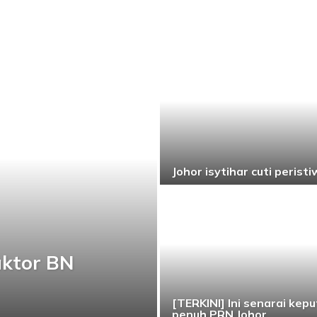
Johor isytihar cuti peristiw
aktor BN
[TERKINI] Ini senarai kep
penuh PRN Johor