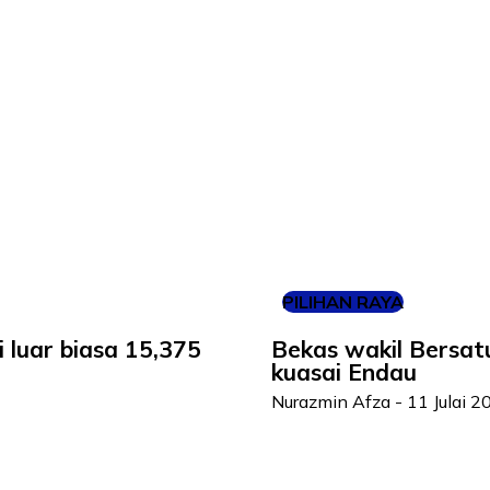
PILIHAN RAYA
 luar biasa 15,375
Bekas wakil Bersat
kuasai Endau
Nurazmin Afza
-
11 Julai 2