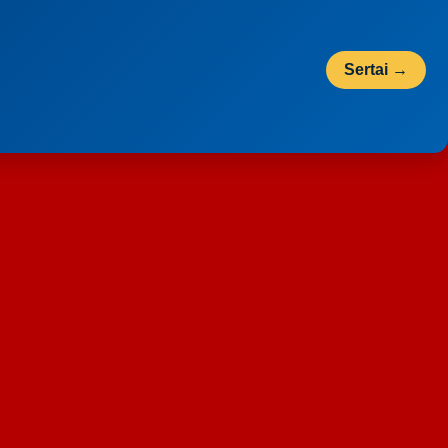
Sertai →