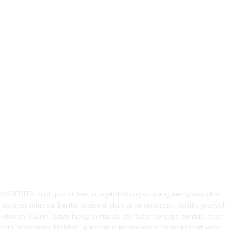
LEBIH DARI SEKADAR BERITA!
MYBERITA ialah portal berita digital Malaysia yang menyampaikan
laporan semasa, berita nasional dan antarabangsa, politik, jenayah,
hiburan, sukan, gaya hidup serta isu-isu tular dengan pantas, tepat
dan dipercayai. MYBERITA komited menyampaikan maklumat yang