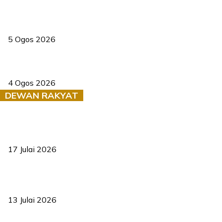
Dua pelajar maut, tercampak ke laluan bertentangan di Temerloh
5 Ogos 2026
Saksi dedah batu kecil gugur sebelum pokok hempap Ford Raptor
4 Ogos 2026
DEWAN RAKYAT
RUU statistik 2026 lulus, era baharu pengurusan data negara
bermula
17 Julai 2026
Sasar 70 peratus mahasiswa dapat kolej kediaman menjelang
2035
13 Julai 2026