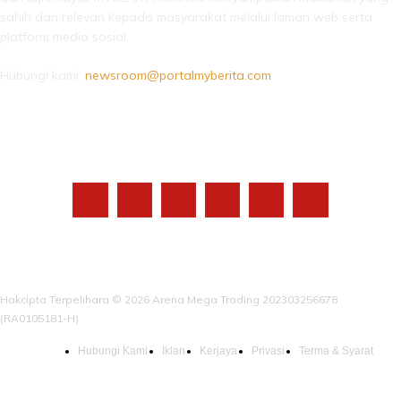
sahih dan relevan kepada masyarakat melalui laman web serta
platform media sosial.
Hubungi kami:
newsroom@portalmyberita.com
IKUTI KAMI
Hakcipta Terpelihara © 2026 Arena Mega Trading 202303256678
(RA0105181-H)
Hubungi Kami
Iklan
Kerjaya
Privasi
Terma & Syarat