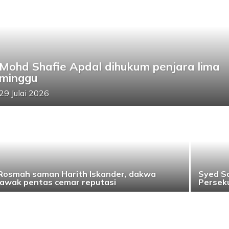
Mohd Shafie Apdal dihukum penjara lima
minggu
29 Julai 2026
Rosmah saman Harith Iskander, dakwa
Syed S
lawak pentas cemar reputasi
Persek