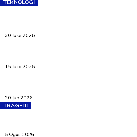
TEKNOLOGI
TVET bukan lagi pilihan kedua! Negeri Sembilan cari bakat hingga
ke pelosok kampung
30 Julai 2026
Pelantikan Liew perkukuh agenda teknologi, perolehan strategik
negara
15 Julai 2026
Pasport Malaysia kini lebih kebal dipalsukan, Anwar lancar PMA
baharu dengan 94 ciri keselamatan
30 Jun 2026
TRAGEDI
PERHILITAN pantau gajah dengan dron, elak kemalangan berulang
5 Ogos 2026