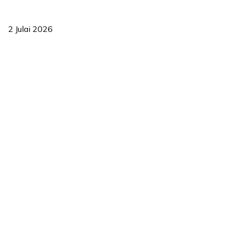
‘Smart Lane’ kurangkan kesesakan hingga 50 peratus, terbukti
berkesan sejak 2023
2 Julai 2026