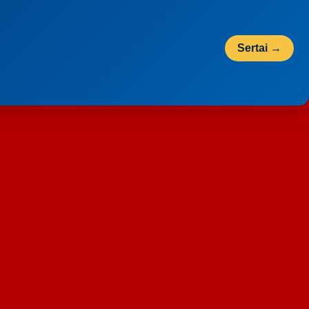
Sertai →