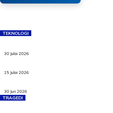
TEKNOLOGI
TVET bukan lagi pilihan kedua! Negeri Sembilan cari bakat hingg
30 Julai 2026
Pelantikan Liew perkukuh agenda teknologi, perolehan strategik 
15 Julai 2026
Pasport Malaysia kini lebih kebal dipalsukan, Anwar lancar PMA b
30 Jun 2026
TRAGEDI
Tiga anggota polis maut ketika bantu rakan terkena renjatan elek