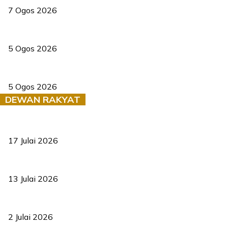
7 Ogos 2026
PERHILITAN pantau gajah dengan dron, elak kemalangan berulang
5 Ogos 2026
Dua pelajar maut, tercampak ke laluan bertentangan di Temerloh
5 Ogos 2026
DEWAN RAKYAT
RUU statistik 2026 lulus, era baharu pengurusan data negara ber
17 Julai 2026
Sasar 70 peratus mahasiswa dapat kolej kediaman menjelang 203
13 Julai 2026
‘Smart Lane’ kurangkan kesesakan hingga 50 peratus, terbukti be
2 Julai 2026