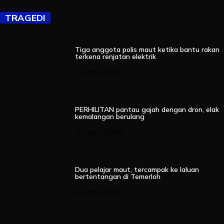
TRAGEDI
Tiga anggota polis maut ketika bantu rakan
terkena renjatan elektrik
7 Ogos 2026
PERHILITAN pantau gajah dengan dron, elak
kemalangan berulang
5 Ogos 2026
Dua pelajar maut, tercampak ke laluan
bertentangan di Temerloh
5 Ogos 2026