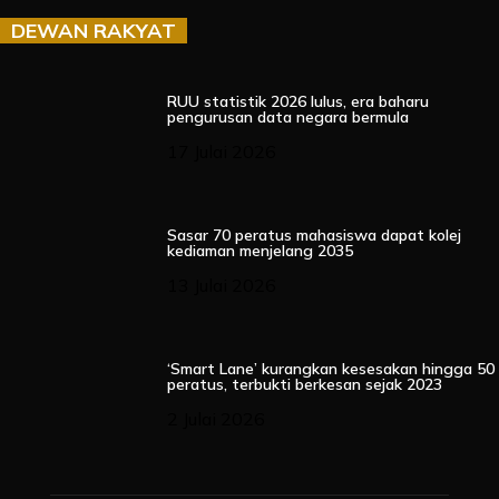
DEWAN RAKYAT
RUU statistik 2026 lulus, era baharu
pengurusan data negara bermula
17 Julai 2026
Sasar 70 peratus mahasiswa dapat kolej
kediaman menjelang 2035
13 Julai 2026
‘Smart Lane’ kurangkan kesesakan hingga 50
peratus, terbukti berkesan sejak 2023
2 Julai 2026