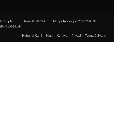
Hakcipta Terpelihara © 2026 Arena Mega Trading 202303256678
(RA0105181-H)
Hubungi Kami
Iklan
Kerjaya
Privasi
Terma & Syarat