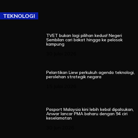
TEKNOLOGI
TVET bukan lagi pilihan kedua! Negeri
Sembilan cari bakat hingga ke pelosok
kampung
30 Julai 2026
Pelantikan Liew perkukuh agenda teknologi,
perolehan strategik negara
15 Julai 2026
Pasport Malaysia kini lebih kebal dipalsukan,
Anwar lancar PMA baharu dengan 94 ciri
keselamatan
30 Jun 2026