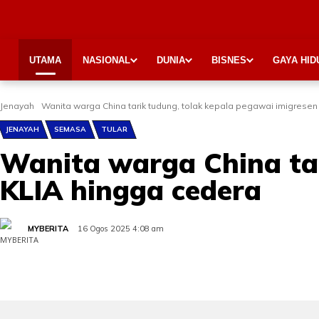
UTAMA
NASIONAL
DUNIA
BISNES
GAYA HID
Jenayah
Wanita warga China tarik tudung, tolak kepala pegawai imigresen
JENAYAH
SEMASA
TULAR
Wanita warga China tar
KLIA hingga cedera
MYBERITA
16 Ogos 2025 4:08 am
Share