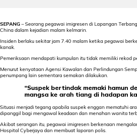
SEPANG
– Seorang pegawai imigresen di Lapangan Terbang
China dalam kejadian malam kelmarin.
Insiden berlaku sekitar jam 7.40 malam ketika pegawai ber
kanak.
Pemeriksaan mendapati kumpulan itu tidak memiliki rekod p
Menurut kenyataan Agensi Kawalan dan Perlindungan Sempad
penumpang lain sementara semakan dilakukan.
“Suspek bertindak memaki hamun de
mangsa ke arah tiang di hadapan kau
Situasi menjadi tegang apabila suspek enggan mematuhi ar
dipanggil bagi mengawal keadaan dan menahan wanita terb
Akibat serangan itu, pegawai imigresen berkenaan mengalam
Hospital Cyberjaya dan membuat laporan polis.