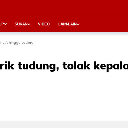
UP
SUKAN
VIDEO
LAIN-LAIN
 KLIA hingga cedera
ik tudung, tolak kepal