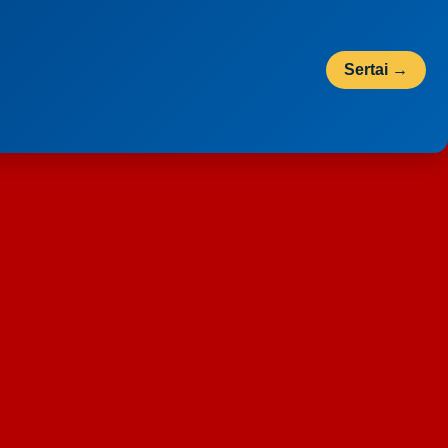
Sertai →