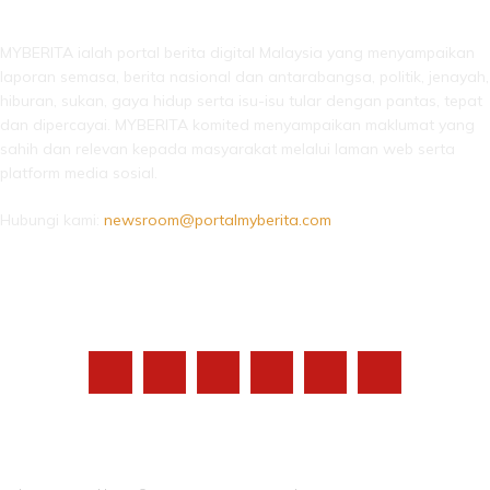
MYBERITA ialah portal berita digital Malaysia yang menyampaikan
laporan semasa, berita nasional dan antarabangsa, politik, jenayah,
hiburan, sukan, gaya hidup serta isu-isu tular dengan pantas, tepat
dan dipercayai. MYBERITA komited menyampaikan maklumat yang
sahih dan relevan kepada masyarakat melalui laman web serta
platform media sosial.
Hubungi kami:
newsroom@portalmyberita.com
IKUTI KAMI