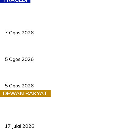
Tiga anggota polis maut ketika bantu rakan terkena renjatan
elektrik
7 Ogos 2026
PERHILITAN pantau gajah dengan dron, elak kemalangan berulang
5 Ogos 2026
Dua pelajar maut, tercampak ke laluan bertentangan di Temerloh
5 Ogos 2026
DEWAN RAKYAT
RUU statistik 2026 lulus, era baharu pengurusan data negara
bermula
17 Julai 2026