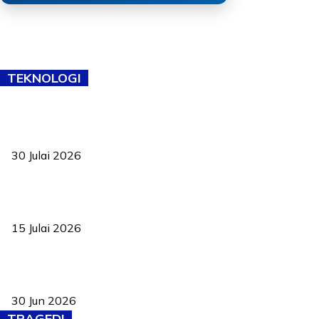
TEKNOLOGI
TVET bukan lagi pilihan kedua! Negeri Sembilan cari bakat hingga
ke pelosok kampung
30 Julai 2026
Pelantikan Liew perkukuh agenda teknologi, perolehan strategik
negara
15 Julai 2026
Pasport Malaysia kini lebih kebal dipalsukan, Anwar lancar PMA
baharu dengan 94 ciri keselamatan
30 Jun 2026
TRAGEDI