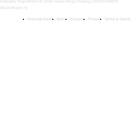
Hakcipta Terpelihara © 2026 Arena Mega Trading 202303256678
(RA0105181-H)
Hubungi Kami
Iklan
Kerjaya
Privasi
Terma & Syarat