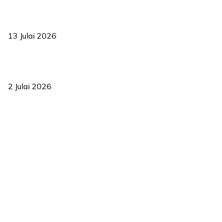
Sasar 70 peratus mahasiswa dapat kolej kediaman menjelang
2035
13 Julai 2026
‘Smart Lane’ kurangkan kesesakan hingga 50 peratus, terbukti
berkesan sejak 2023
2 Julai 2026