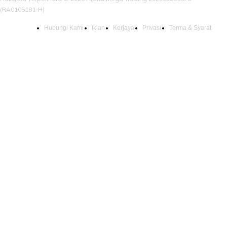
(RA0105181-H)
Hubungi Kami
Iklan
Kerjaya
Privasi
Terma & Syarat