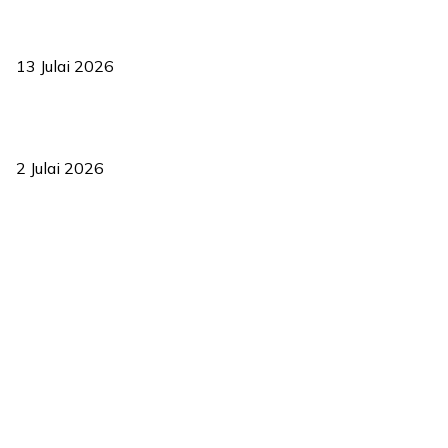
Sasar 70 peratus mahasiswa dapat kolej kediaman menjelang
2035
13 Julai 2026
‘Smart Lane’ kurangkan kesesakan hingga 50 peratus, terbukti
berkesan sejak 2023
2 Julai 2026