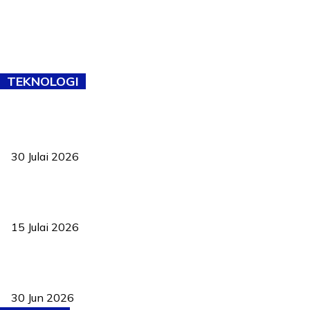
TEKNOLOGI
TVET bukan lagi pilihan kedua! Negeri Sembilan cari bakat hingga
ke pelosok kampung
30 Julai 2026
Pelantikan Liew perkukuh agenda teknologi, perolehan strategik
negara
15 Julai 2026
Pasport Malaysia kini lebih kebal dipalsukan, Anwar lancar PMA
baharu dengan 94 ciri keselamatan
30 Jun 2026