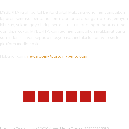
MYBERITA ialah portal berita digital Malaysia yang menyampaikan
laporan semasa, berita nasional dan antarabangsa, politik, jenayah,
hiburan, sukan, gaya hidup serta isu-isu tular dengan pantas, tepat
dan dipercayai. MYBERITA komited menyampaikan maklumat yang
sahih dan relevan kepada masyarakat melalui laman web serta
platform media sosial.
Hubungi kami:
newsroom@portalmyberita.com
IKUTI KAMI
Hakcipta Terpelihara © 2026 Arena Mega Trading 202303256678