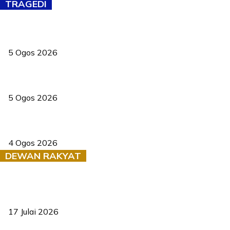
TRAGEDI
PERHILITAN pantau gajah dengan dron, elak kemalangan berulang
5 Ogos 2026
Dua pelajar maut, tercampak ke laluan bertentangan di Temerloh
5 Ogos 2026
Saksi dedah batu kecil gugur sebelum pokok hempap Ford Raptor
4 Ogos 2026
DEWAN RAKYAT
RUU statistik 2026 lulus, era baharu pengurusan data negara
bermula
17 Julai 2026