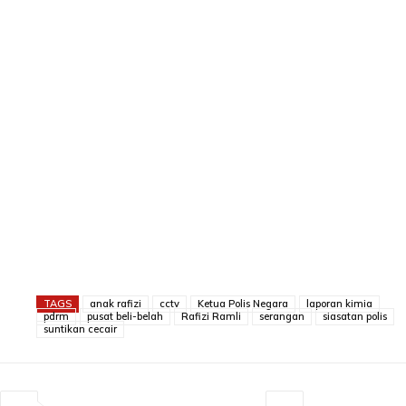
TAGS
anak rafizi
cctv
Ketua Polis Negara
laporan kimia
pdrm
pusat beli-belah
Rafizi Ramli
serangan
siasatan polis
suntikan cecair