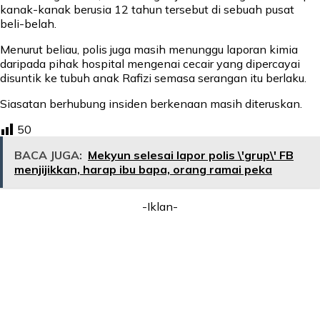
kanak-kanak berusia 12 tahun tersebut di sebuah pusat
beli-belah.
Menurut beliau, polis juga masih menunggu laporan kimia
daripada pihak hospital mengenai cecair yang dipercayai
disuntik ke tubuh anak Rafizi semasa serangan itu berlaku.
Siasatan berhubung insiden berkenaan masih diteruskan.
50
BACA JUGA:
Mekyun selesai lapor polis \'grup\' FB
menjijikkan, harap ibu bapa, orang ramai peka
-Iklan-