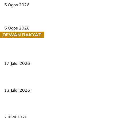
5 Ogos 2026
Dua pelajar maut, tercampak ke laluan bertentangan di Temerloh
5 Ogos 2026
DEWAN RAKYAT
RUU statistik 2026 lulus, era baharu pengurusan data negara
bermula
17 Julai 2026
Sasar 70 peratus mahasiswa dapat kolej kediaman menjelang
2035
13 Julai 2026
‘Smart Lane’ kurangkan kesesakan hingga 50 peratus, terbukti
berkesan sejak 2023
2 Julai 2026