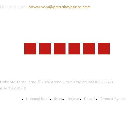
Hubungi kami:
newsroom@portalmyberita.com
IKUTI KAMI
Hakcipta Terpelihara © 2026 Arena Mega Trading 202303256678
(RA0105181-H)
Hubungi Kami
Iklan
Kerjaya
Privasi
Terma & Syarat