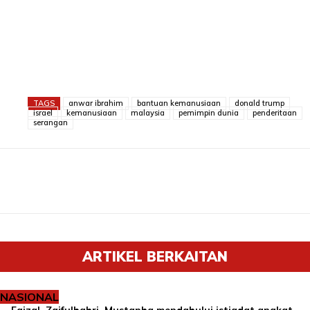
TAGS
anwar ibrahim
bantuan kemanusiaan
donald trump
israel
kemanusiaan
malaysia
pemimpin dunia
penderitaan
serangan
ARTIKEL BERKAITAN
NASIONAL