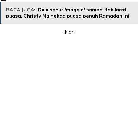
BACA JUGA:
Dulu sahur 'maggie' sampai tak larat
puasa, Christy Ng nekad puasa penuh Ramadan ini
-Iklan-