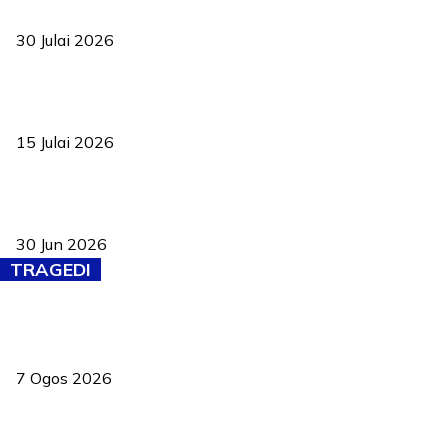
ke pelosok kampung
30 Julai 2026
Pelantikan Liew perkukuh agenda teknologi, perolehan strategik
negara
15 Julai 2026
Pasport Malaysia kini lebih kebal dipalsukan, Anwar lancar PMA
baharu dengan 94 ciri keselamatan
30 Jun 2026
TRAGEDI
Tiga anggota polis maut ketika bantu rakan terkena renjatan
elektrik
7 Ogos 2026
PERHILITAN pantau gajah dengan dron, elak kemalangan berulang