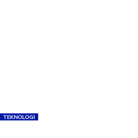
TEKNOLOGI
TVET bukan lagi pilihan kedua! Negeri Sembilan cari bakat hingga