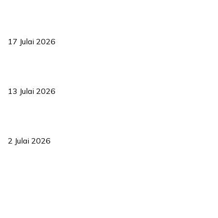
RUU statistik 2026 lulus, era baharu pengurusan data negara
bermula
17 Julai 2026
Sasar 70 peratus mahasiswa dapat kolej kediaman menjelang
2035
13 Julai 2026
‘Smart Lane’ kurangkan kesesakan hingga 50 peratus, terbukti
berkesan sejak 2023
2 Julai 2026