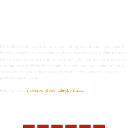
LEBIH DARI SEKADAR BERITA!
MYBERITA ialah portal berita digital Malaysia yang menyampaikan
laporan semasa, berita nasional dan antarabangsa, politik, jenayah,
hiburan, sukan, gaya hidup serta isu-isu tular dengan pantas, tepat
dan dipercayai. MYBERITA komited menyampaikan maklumat yang
sahih dan relevan kepada masyarakat melalui laman web serta
platform media sosial.
Hubungi kami:
newsroom@portalmyberita.com
IKUTI KAMI