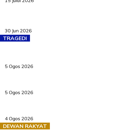
15 Julai 2026
Pasport Malaysia kini lebih kebal dipalsukan, Anwar lancar PMA
baharu dengan 94 ciri keselamatan
30 Jun 2026
TRAGEDI
PERHILITAN pantau gajah dengan dron, elak kemalangan berulang
5 Ogos 2026
Dua pelajar maut, tercampak ke laluan bertentangan di Temerloh
5 Ogos 2026
Saksi dedah batu kecil gugur sebelum pokok hempap Ford Raptor
4 Ogos 2026
DEWAN RAKYAT