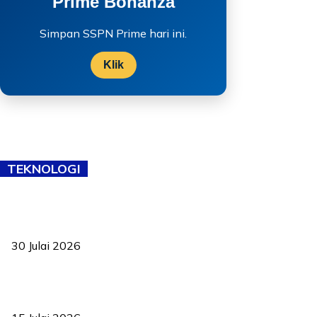
Prime Bonanza
Simpan SSPN Prime hari ini.
Klik
TEKNOLOGI
TVET bukan lagi pilihan kedua! Negeri Sembilan cari bakat hingga
ke pelosok kampung
30 Julai 2026
Pelantikan Liew perkukuh agenda teknologi, perolehan strategik
negara