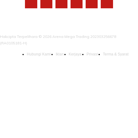
Hakcipta Terpelihara © 2026 Arena Mega Trading 202303256678
(RA0105181-H)
Hubungi Kami
Iklan
Kerjaya
Privasi
Terma & Syarat