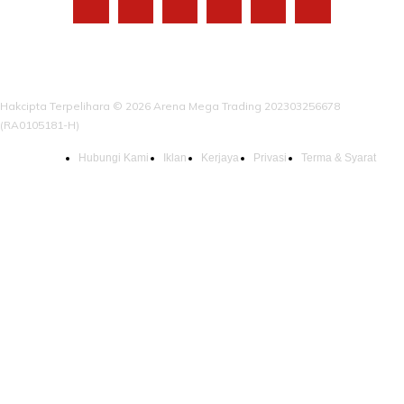
Hakcipta Terpelihara © 2026 Arena Mega Trading 202303256678
(RA0105181-H)
Hubungi Kami
Iklan
Kerjaya
Privasi
Terma & Syarat