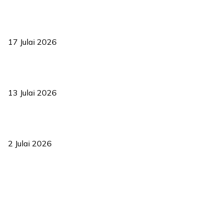
RUU statistik 2026 lulus, era baharu pengurusan data negara
bermula
17 Julai 2026
Sasar 70 peratus mahasiswa dapat kolej kediaman menjelang
2035
13 Julai 2026
‘Smart Lane’ kurangkan kesesakan hingga 50 peratus, terbukti
berkesan sejak 2023
2 Julai 2026