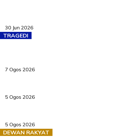
Pasport Malaysia kini lebih kebal dipalsukan, Anwar lancar PMA
baharu dengan 94 ciri keselamatan
30 Jun 2026
TRAGEDI
Tiga anggota polis maut ketika bantu rakan terkena renjatan
elektrik
7 Ogos 2026
PERHILITAN pantau gajah dengan dron, elak kemalangan berulang
5 Ogos 2026
Dua pelajar maut, tercampak ke laluan bertentangan di Temerloh
5 Ogos 2026
DEWAN RAKYAT