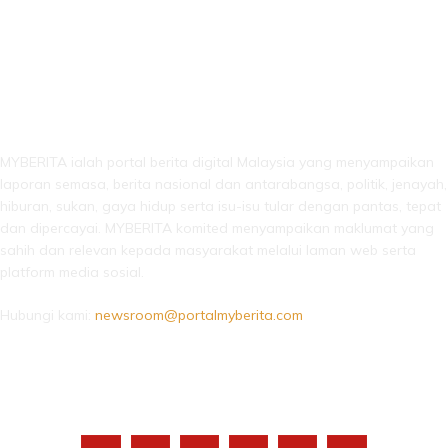
LEBIH DARI SEKADAR BERITA!
MYBERITA ialah portal berita digital Malaysia yang menyampaikan
laporan semasa, berita nasional dan antarabangsa, politik, jenayah,
hiburan, sukan, gaya hidup serta isu-isu tular dengan pantas, tepat
dan dipercayai. MYBERITA komited menyampaikan maklumat yang
sahih dan relevan kepada masyarakat melalui laman web serta
platform media sosial.
Hubungi kami:
newsroom@portalmyberita.com
IKUTI KAMI