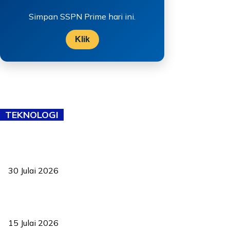
Simpan SSPN Prime hari ini.
Klik
TEKNOLOGI
TVET bukan lagi pilihan kedua! Negeri Sembilan cari bakat hingga
ke pelosok kampung
30 Julai 2026
Pelantikan Liew perkukuh agenda teknologi, perolehan strategik
negara
15 Julai 2026