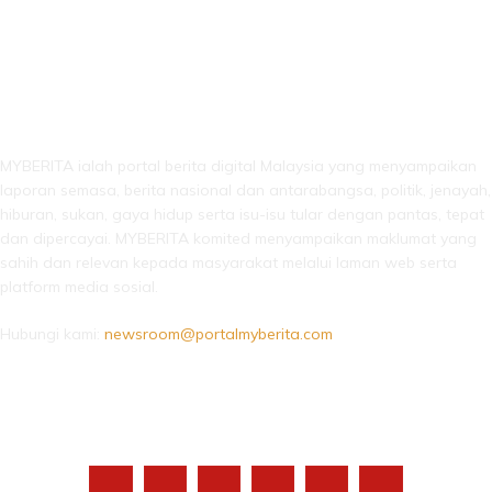
LEBIH DARI SEKADAR BERITA!
MYBERITA ialah portal berita digital Malaysia yang menyampaikan
laporan semasa, berita nasional dan antarabangsa, politik, jenayah,
hiburan, sukan, gaya hidup serta isu-isu tular dengan pantas, tepat
dan dipercayai. MYBERITA komited menyampaikan maklumat yang
sahih dan relevan kepada masyarakat melalui laman web serta
platform media sosial.
Hubungi kami:
newsroom@portalmyberita.com
IKUTI KAMI