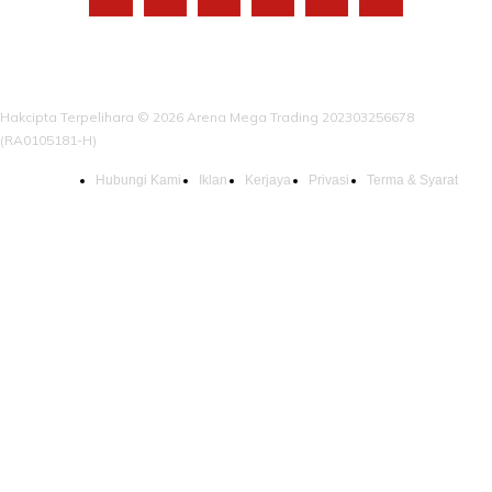
Hakcipta Terpelihara © 2026 Arena Mega Trading 202303256678
(RA0105181-H)
Hubungi Kami
Iklan
Kerjaya
Privasi
Terma & Syarat