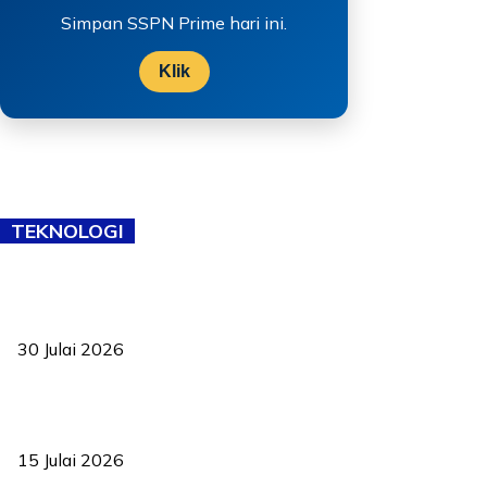
Simpan SSPN Prime hari ini.
Klik
TEKNOLOGI
TVET bukan lagi pilihan kedua! Negeri Sembilan cari bakat hingga
ke pelosok kampung
30 Julai 2026
Pelantikan Liew perkukuh agenda teknologi, perolehan strategik
negara
15 Julai 2026