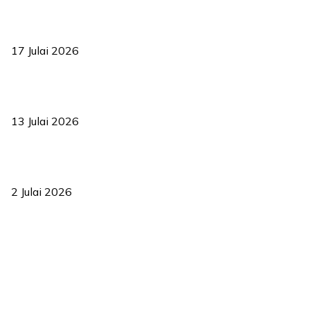
RUU statistik 2026 lulus, era baharu pengurusan data negara
bermula
17 Julai 2026
Sasar 70 peratus mahasiswa dapat kolej kediaman menjelang
2035
13 Julai 2026
‘Smart Lane’ kurangkan kesesakan hingga 50 peratus, terbukti
berkesan sejak 2023
2 Julai 2026