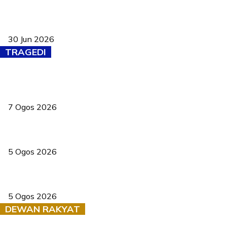
Pasport Malaysia kini lebih kebal dipalsukan, Anwar lancar PMA
baharu dengan 94 ciri keselamatan
30 Jun 2026
TRAGEDI
Tiga anggota polis maut ketika bantu rakan terkena renjatan
elektrik
7 Ogos 2026
PERHILITAN pantau gajah dengan dron, elak kemalangan berulang
5 Ogos 2026
Dua pelajar maut, tercampak ke laluan bertentangan di Temerloh
5 Ogos 2026
DEWAN RAKYAT