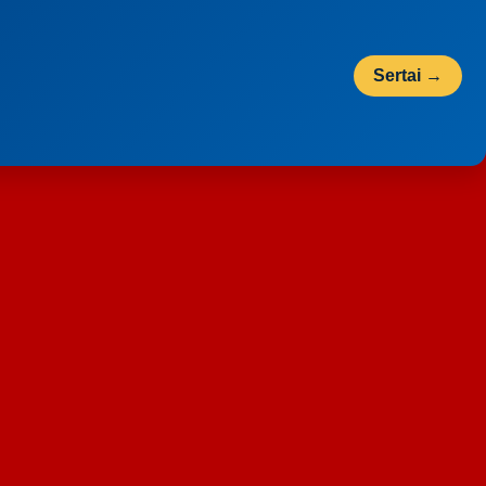
Sertai →