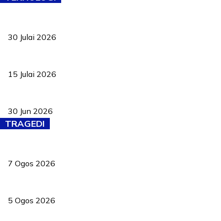
TVET bukan lagi pilihan kedua! Negeri Sembilan cari bakat hingg
30 Julai 2026
Pelantikan Liew perkukuh agenda teknologi, perolehan strategik 
15 Julai 2026
Pasport Malaysia kini lebih kebal dipalsukan, Anwar lancar PMA b
30 Jun 2026
TRAGEDI
Tiga anggota polis maut ketika bantu rakan terkena renjatan elek
7 Ogos 2026
PERHILITAN pantau gajah dengan dron, elak kemalangan berulang
5 Ogos 2026