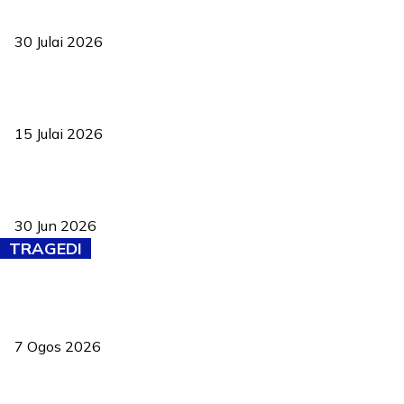
TVET bukan lagi pilihan kedua! Negeri Sembilan cari bakat hingga
ke pelosok kampung
30 Julai 2026
Pelantikan Liew perkukuh agenda teknologi, perolehan strategik
negara
15 Julai 2026
Pasport Malaysia kini lebih kebal dipalsukan, Anwar lancar PMA
baharu dengan 94 ciri keselamatan
30 Jun 2026
TRAGEDI
Tiga anggota polis maut ketika bantu rakan terkena renjatan
elektrik
7 Ogos 2026
PERHILITAN pantau gajah dengan dron, elak kemalangan berulang