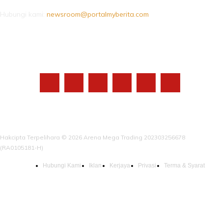
Hubungi kami:
newsroom@portalmyberita.com
IKUTI KAMI
Hakcipta Terpelihara © 2026 Arena Mega Trading 202303256678
(RA0105181-H)
Hubungi Kami
Iklan
Kerjaya
Privasi
Terma & Syarat