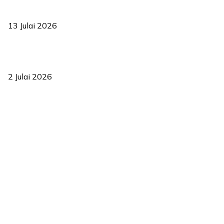
Sasar 70 peratus mahasiswa dapat kolej kediaman menjelang
2035
13 Julai 2026
‘Smart Lane’ kurangkan kesesakan hingga 50 peratus, terbukti
berkesan sejak 2023
2 Julai 2026