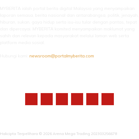
MYBERITA ialah portal berita digital Malaysia yang menyampaikan
laporan semasa, berita nasional dan antarabangsa, politik, jenayah,
hiburan, sukan, gaya hidup serta isu-isu tular dengan pantas, tepat
dan dipercayai. MYBERITA komited menyampaikan maklumat yang
sahih dan relevan kepada masyarakat melalui laman web serta
platform media sosial.
Hubungi kami:
newsroom@portalmyberita.com
IKUTI KAMI
Hakcipta Terpelihara © 2026 Arena Mega Trading 202303256678