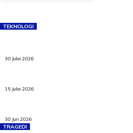
TEKNOLOGI
TVET bukan lagi pilihan kedua! Negeri Sembilan cari bakat hingga
ke pelosok kampung
30 Julai 2026
Pelantikan Liew perkukuh agenda teknologi, perolehan strategik
negara
15 Julai 2026
Pasport Malaysia kini lebih kebal dipalsukan, Anwar lancar PMA
baharu dengan 94 ciri keselamatan
30 Jun 2026
TRAGEDI