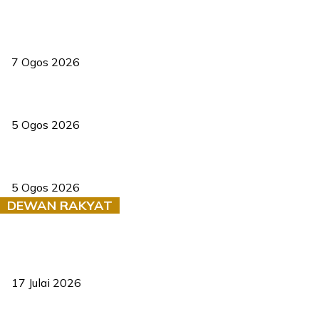
Tiga anggota polis maut ketika bantu rakan terkena renjatan
elektrik
7 Ogos 2026
PERHILITAN pantau gajah dengan dron, elak kemalangan berulang
5 Ogos 2026
Dua pelajar maut, tercampak ke laluan bertentangan di Temerloh
5 Ogos 2026
DEWAN RAKYAT
RUU statistik 2026 lulus, era baharu pengurusan data negara
bermula
17 Julai 2026