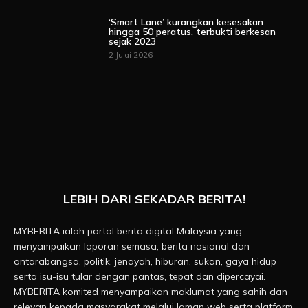
‘Smart Lane’ kurangkan kesesakan
hingga 50 peratus, terbukti berkesan
sejak 2023
2 Julai 2026
LEBIH DARI SEKADAR BERITA!
MYBERITA ialah portal berita digital Malaysia yang
menyampaikan laporan semasa, berita nasional dan
antarabangsa, politik, jenayah, hiburan, sukan, gaya hidup
serta isu-isu tular dengan pantas, tepat dan dipercayai.
MYBERITA komited menyampaikan maklumat yang sahih dan
relevan kepada masyarakat melalui laman web serta platform