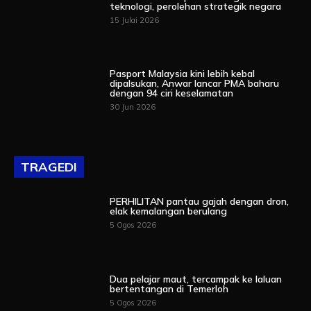
teknologi, perolehan strategik negara
15 Julai 2026
Pasport Malaysia kini lebih kebal
dipalsukan, Anwar lancar PMA baharu
dengan 94 ciri keselamatan
30 Jun 2026
TRAGEDI
PERHILITAN pantau gajah dengan dron,
elak kemalangan berulang
5 Ogos 2026
Dua pelajar maut, tercampak ke laluan
bertentangan di Temerloh
5 Ogos 2026