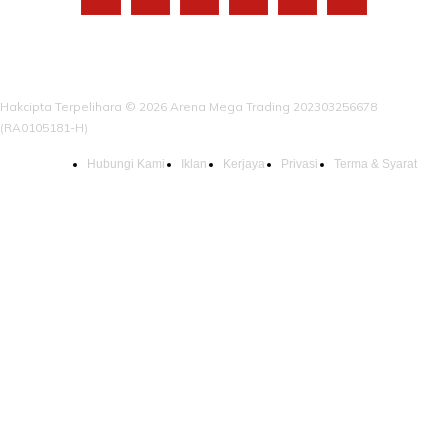
Hakcipta Terpelihara © 2026 Arena Mega Trading 202303256678
(RA0105181-H)
Hubungi Kami
Iklan
Kerjaya
Privasi
Terma & Syarat