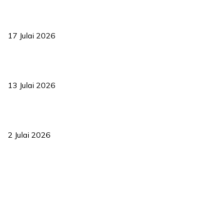
RUU statistik 2026 lulus, era baharu pengurusan data negara
bermula
17 Julai 2026
Sasar 70 peratus mahasiswa dapat kolej kediaman menjelang
2035
13 Julai 2026
‘Smart Lane’ kurangkan kesesakan hingga 50 peratus, terbukti
berkesan sejak 2023
2 Julai 2026