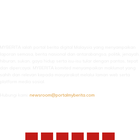
LEBIH DARI SEKADAR BERITA!
MYBERITA ialah portal berita digital Malaysia yang menyampaikan
laporan semasa, berita nasional dan antarabangsa, politik, jenayah,
hiburan, sukan, gaya hidup serta isu-isu tular dengan pantas, tepat
dan dipercayai. MYBERITA komited menyampaikan maklumat yang
sahih dan relevan kepada masyarakat melalui laman web serta
platform media sosial.
Hubungi kami:
newsroom@portalmyberita.com
IKUTI KAMI