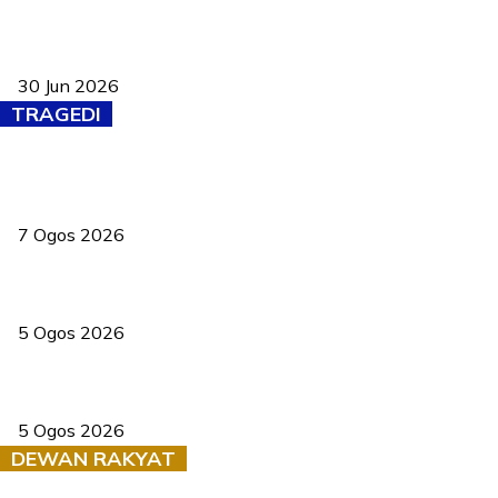
Pasport Malaysia kini lebih kebal dipalsukan, Anwar lancar PMA
baharu dengan 94 ciri keselamatan
30 Jun 2026
TRAGEDI
Tiga anggota polis maut ketika bantu rakan terkena renjatan
elektrik
7 Ogos 2026
PERHILITAN pantau gajah dengan dron, elak kemalangan berulang
5 Ogos 2026
Dua pelajar maut, tercampak ke laluan bertentangan di Temerloh
5 Ogos 2026
DEWAN RAKYAT