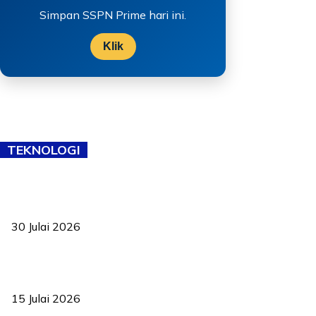
Simpan SSPN Prime hari ini.
Klik
TEKNOLOGI
TVET bukan lagi pilihan kedua! Negeri Sembilan cari bakat hingga
ke pelosok kampung
30 Julai 2026
Pelantikan Liew perkukuh agenda teknologi, perolehan strategik
negara
15 Julai 2026