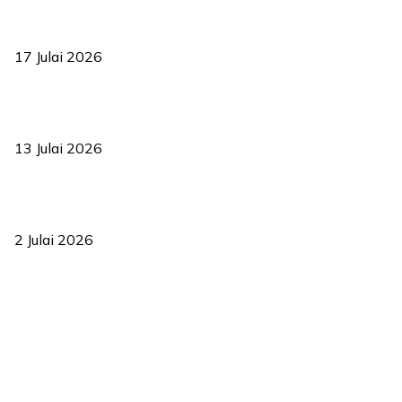
RUU statistik 2026 lulus, era baharu pengurusan data negara
bermula
17 Julai 2026
Sasar 70 peratus mahasiswa dapat kolej kediaman menjelang
2035
13 Julai 2026
‘Smart Lane’ kurangkan kesesakan hingga 50 peratus, terbukti
berkesan sejak 2023
2 Julai 2026