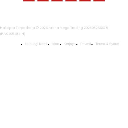
Hakcipta Terpelihara © 2026 Arena Mega Trading 202303256678
(RA0105181-H)
Hubungi Kami
Iklan
Kerjaya
Privasi
Terma & Syarat