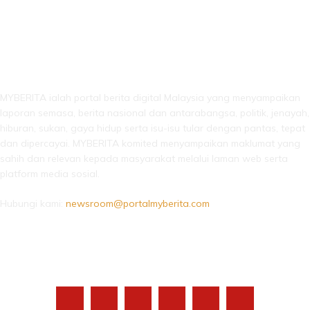
LEBIH DARI SEKADAR BERITA!
MYBERITA ialah portal berita digital Malaysia yang menyampaikan
laporan semasa, berita nasional dan antarabangsa, politik, jenayah,
hiburan, sukan, gaya hidup serta isu-isu tular dengan pantas, tepat
dan dipercayai. MYBERITA komited menyampaikan maklumat yang
sahih dan relevan kepada masyarakat melalui laman web serta
platform media sosial.
Hubungi kami:
newsroom@portalmyberita.com
IKUTI KAMI