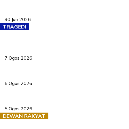
Pasport Malaysia kini lebih kebal dipalsukan, Anwar lancar PMA
baharu dengan 94 ciri keselamatan
30 Jun 2026
TRAGEDI
Tiga anggota polis maut ketika bantu rakan terkena renjatan
elektrik
7 Ogos 2026
PERHILITAN pantau gajah dengan dron, elak kemalangan berulang
5 Ogos 2026
Dua pelajar maut, tercampak ke laluan bertentangan di Temerloh
5 Ogos 2026
DEWAN RAKYAT