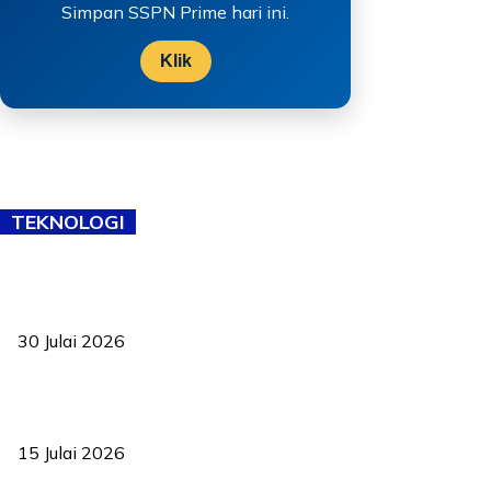
Simpan SSPN Prime hari ini.
Klik
TEKNOLOGI
TVET bukan lagi pilihan kedua! Negeri Sembilan cari bakat hingga
ke pelosok kampung
30 Julai 2026
Pelantikan Liew perkukuh agenda teknologi, perolehan strategik
negara
15 Julai 2026