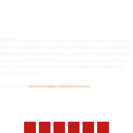
LEBIH DARI SEKADAR BERITA!
MYBERITA ialah portal berita digital Malaysia yang menyampaikan
laporan semasa, berita nasional dan antarabangsa, politik, jenayah,
hiburan, sukan, gaya hidup serta isu-isu tular dengan pantas, tepat
dan dipercayai. MYBERITA komited menyampaikan maklumat yang
sahih dan relevan kepada masyarakat melalui laman web serta
platform media sosial.
Hubungi kami:
newsroom@portalmyberita.com
IKUTI KAMI