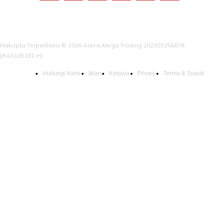
Hakcipta Terpelihara © 2026 Arena Mega Trading 202303256678
(RA0105181-H)
Hubungi Kami
Iklan
Kerjaya
Privasi
Terma & Syarat