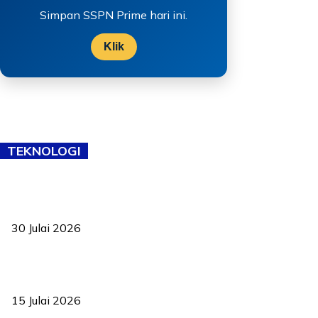
Simpan SSPN Prime hari ini.
Klik
TEKNOLOGI
TVET bukan lagi pilihan kedua! Negeri Sembilan cari bakat hingga
ke pelosok kampung
30 Julai 2026
Pelantikan Liew perkukuh agenda teknologi, perolehan strategik
negara
15 Julai 2026