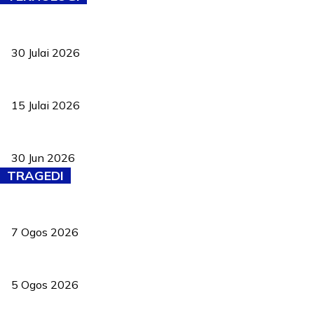
TVET bukan lagi pilihan kedua! Negeri Sembilan cari bakat hingg
30 Julai 2026
Pelantikan Liew perkukuh agenda teknologi, perolehan strategik 
15 Julai 2026
Pasport Malaysia kini lebih kebal dipalsukan, Anwar lancar PMA b
30 Jun 2026
TRAGEDI
Tiga anggota polis maut ketika bantu rakan terkena renjatan elek
7 Ogos 2026
PERHILITAN pantau gajah dengan dron, elak kemalangan berulang
5 Ogos 2026