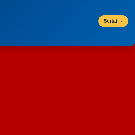
Sertai →