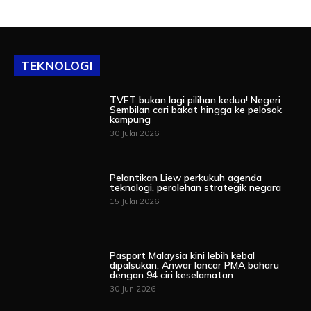
TEKNOLOGI
TVET bukan lagi pilihan kedua! Negeri
Sembilan cari bakat hingga ke pelosok
kampung
30 Julai 2026
Pelantikan Liew perkukuh agenda
teknologi, perolehan strategik negara
15 Julai 2026
Pasport Malaysia kini lebih kebal
dipalsukan, Anwar lancar PMA baharu
dengan 94 ciri keselamatan
30 Jun 2026