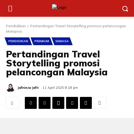
Pendidikan
Pertandingan Travel Storytelling promosi pelancongan
Malaysia
PENDIDIKAN
PREMIUM
SEMASA
Pertandingan Travel
Storytelling promosi
pelancongan Malaysia
Jafnieza Jafri
11 April 2025 8:18 pm