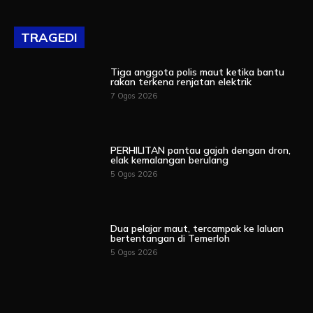
TRAGEDI
Tiga anggota polis maut ketika bantu
rakan terkena renjatan elektrik
7 Ogos 2026
PERHILITAN pantau gajah dengan dron,
elak kemalangan berulang
5 Ogos 2026
Dua pelajar maut, tercampak ke laluan
bertentangan di Temerloh
5 Ogos 2026