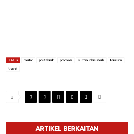
TAGS
matic
politeknik
promosi
sultan idris shah
tourism
travel
ARTIKEL BERKAITAN