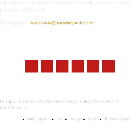
sahih dan relevan kepada masyarakat melalui laman web serta
platform media sosial.
Hubungi kami:
newsroom@portalmyberita.com
IKUTI KAMI
Hakcipta Terpelihara © 2026 Arena Mega Trading 202303256678
(RA0105181-H)
Hubungi Kami
Iklan
Kerjaya
Privasi
Terma & Syarat