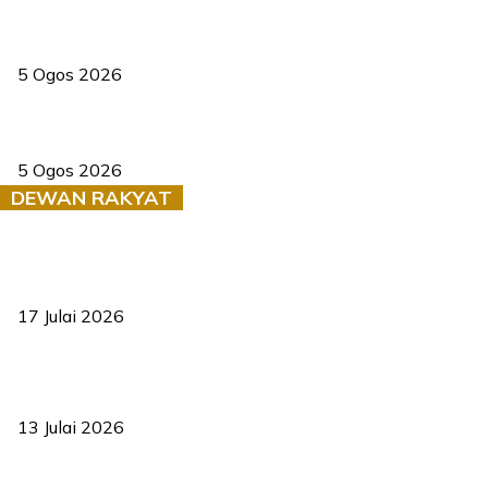
PERHILITAN pantau gajah dengan dron, elak kemalangan berulang
5 Ogos 2026
Dua pelajar maut, tercampak ke laluan bertentangan di Temerloh
5 Ogos 2026
DEWAN RAKYAT
RUU statistik 2026 lulus, era baharu pengurusan data negara
bermula
17 Julai 2026
Sasar 70 peratus mahasiswa dapat kolej kediaman menjelang
2035
13 Julai 2026