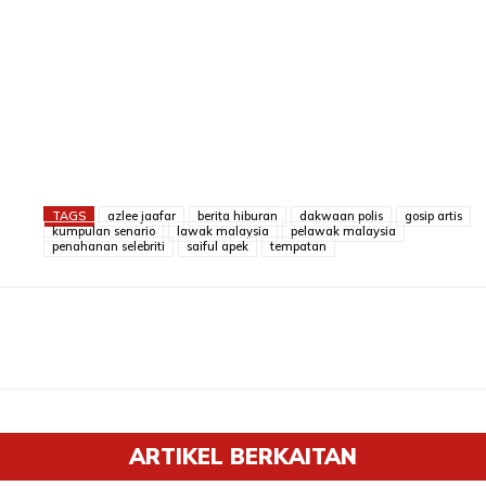
TAGS
azlee jaafar
berita hiburan
dakwaan polis
gosip artis
kumpulan senario
lawak malaysia
pelawak malaysia
penahanan selebriti
saiful apek
tempatan
ARTIKEL BERKAITAN