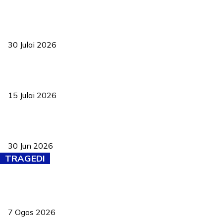
TVET bukan lagi pilihan kedua! Negeri Sembilan cari bakat hingga
ke pelosok kampung
30 Julai 2026
Pelantikan Liew perkukuh agenda teknologi, perolehan strategik
negara
15 Julai 2026
Pasport Malaysia kini lebih kebal dipalsukan, Anwar lancar PMA
baharu dengan 94 ciri keselamatan
30 Jun 2026
TRAGEDI
Tiga anggota polis maut ketika bantu rakan terkena renjatan
elektrik
7 Ogos 2026