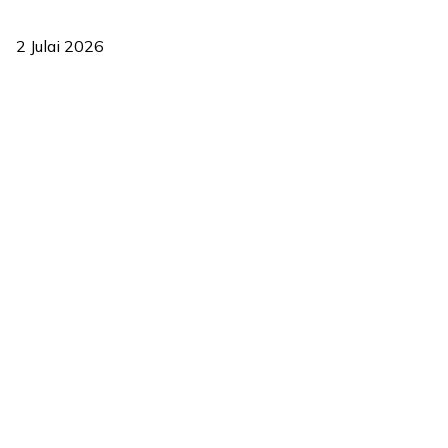
‘Smart Lane’ kurangkan kesesakan hingga 50 peratus, terbukti
berkesan sejak 2023
2 Julai 2026