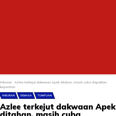
Hiburan
Azlee terkejut dakwaan Apek ditahan, masih cuba dapatkan
kepastian
HIBURAN
SEMASA
TUMPUAN
Azlee terkejut dakwaan Apek
ditahan, masih cuba