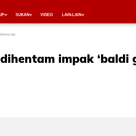
UP
SUKAN
VIDEO
LAIN-LAIN
tema air...
 dihentam impak ‘baldi 