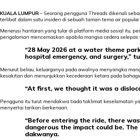
KUALA LUMPUR
– Seorang pengguna Threads dikenali seb
terlibat dalam satu insiden di sebuah taman tema air popular
Menerusi hantaran yang tular di platform media sosial itu
pengalaman mencemaskan apabila mangsa cedera selepas ter
“28 May 2026 at a water theme park i
hospital emergency, and surgery,” tu
Menurut beliau, keluarganya pada awalnya menyangka mangs
kesakitan dan menunjukkan kecederaan ketara pada bahagia
“At first, we thought it was a dislo
Pengguna itu turut mendakwa tiada taklimat keselamatan y
menyertai tarikan berkenaan.
“Before entering the ride, there wa
dangerous the impact could be. The o
dakwanya.