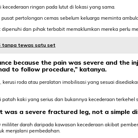
kecederaan ringan pada lutut di lokasi yang sama.
pusat pertolongan cemas sebelum keluarga meminta ambulans
 dipenuhi dan pihak terbabit memaklumkan mereka perlu men
6 tanpa tewas satu set
ce because the pain was severe and the inju
had to follow procedure,” katanya.
), kerusi roda atau peralatan imobilisasi yang sesuai disedi
 patah kaki yang serius dan bukannya kecederaan terkehel 
t was a severe fractured leg, not a simple di
0 mililiter darah daripada kawasan kecederaan akibat pemb
uk menjalani pembedahan.