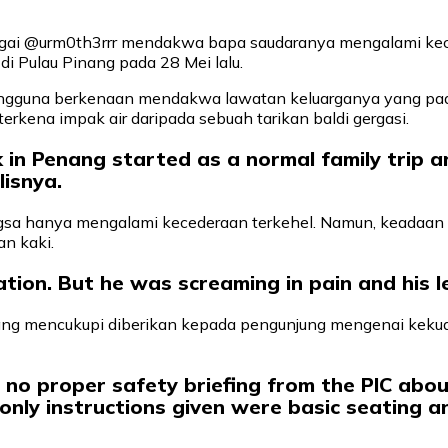
agai @urm0th3rrr mendakwa bapa saudaranya mengalami ke
 di Pulau Pinang pada 28 Mei lalu.
, pengguna berkenaan mendakwa lawatan keluarganya yang pa
kena impak air daripada sebuah tarikan baldi gergasi.
n Penang started as a normal family trip an
lisnya.
a hanya mengalami kecederaan terkehel. Namun, keadaan se
n kaki.
cation. But he was screaming in pain and his 
ang mencukupi diberikan kepada pengunjung mengenai kekuat
s no proper safety briefing from the PIC abo
nly instructions given were basic seating an