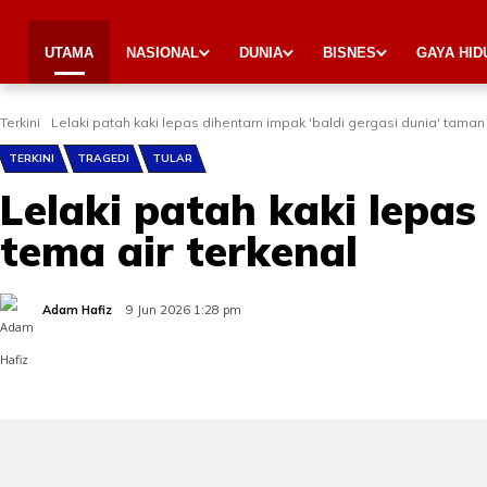
UTAMA
NASIONAL
DUNIA
BISNES
GAYA HID
Terkini
Lelaki patah kaki lepas dihentam impak 'baldi gergasi dunia' taman 
TERKINI
TRAGEDI
TULAR
Lelaki patah kaki lepas
tema air terkenal
Adam Hafiz
9 Jun 2026 1:28 pm
Share