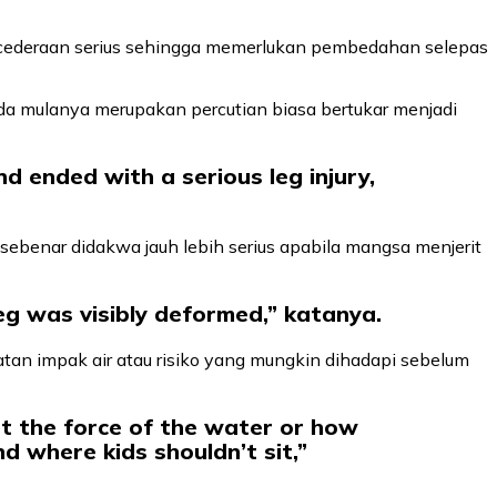
cederaan serius sehingga memerlukan pembedahan selepas
da mulanya merupakan percutian biasa bertukar menjadi
d ended with a serious leg injury,
benar didakwa jauh lebih serius apabila mangsa menjerit
leg was visibly deformed,” katanya.
an impak air atau risiko yang mungkin dihadapi sebelum
ut the force of the water or how
d where kids shouldn’t sit,”