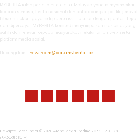
MYBERITA ialah portal berita digital Malaysia yang menyampaikan
laporan semasa, berita nasional dan antarabangsa, politik, jenayah,
hiburan, sukan, gaya hidup serta isu-isu tular dengan pantas, tepat
dan dipercayai. MYBERITA komited menyampaikan maklumat yang
sahih dan relevan kepada masyarakat melalui laman web serta
platform media sosial.
Hubungi kami:
newsroom@portalmyberita.com
IKUTI KAMI
Hakcipta Terpelihara © 2026 Arena Mega Trading 202303256678
(RA0105181-H)