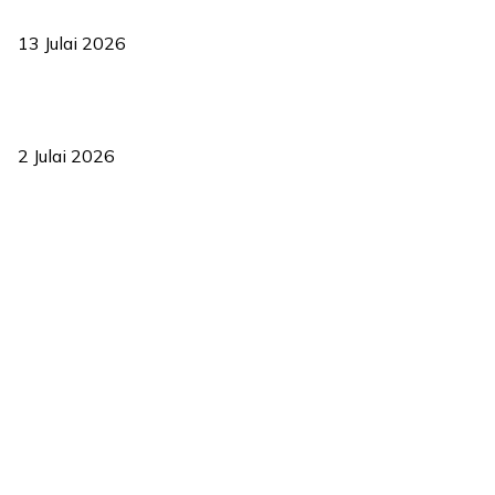
2035
13 Julai 2026
‘Smart Lane’ kurangkan kesesakan hingga 50 peratus, terbukti
berkesan sejak 2023
2 Julai 2026