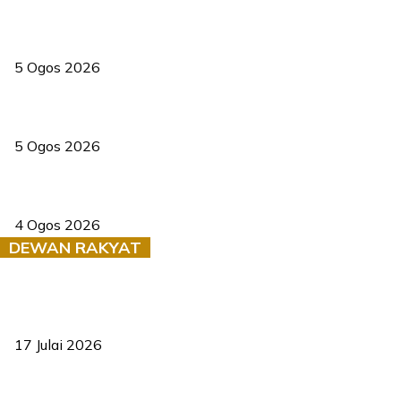
PERHILITAN pantau gajah dengan dron, elak kemalangan berulang
5 Ogos 2026
Dua pelajar maut, tercampak ke laluan bertentangan di Temerloh
5 Ogos 2026
Saksi dedah batu kecil gugur sebelum pokok hempap Ford Raptor
4 Ogos 2026
DEWAN RAKYAT
RUU statistik 2026 lulus, era baharu pengurusan data negara
bermula
17 Julai 2026
Sasar 70 peratus mahasiswa dapat kolej kediaman menjelang