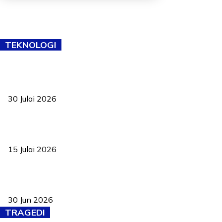
TEKNOLOGI
TVET bukan lagi pilihan kedua! Negeri Sembilan cari bakat hingga
ke pelosok kampung
30 Julai 2026
Pelantikan Liew perkukuh agenda teknologi, perolehan strategik
negara
15 Julai 2026
Pasport Malaysia kini lebih kebal dipalsukan, Anwar lancar PMA
baharu dengan 94 ciri keselamatan
30 Jun 2026
TRAGEDI