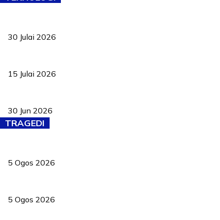
TVET bukan lagi pilihan kedua! Negeri Sembilan cari bakat hingg
30 Julai 2026
Pelantikan Liew perkukuh agenda teknologi, perolehan strategik 
15 Julai 2026
Pasport Malaysia kini lebih kebal dipalsukan, Anwar lancar PMA b
30 Jun 2026
TRAGEDI
PERHILITAN pantau gajah dengan dron, elak kemalangan berulang
5 Ogos 2026
Dua pelajar maut, tercampak ke laluan bertentangan di Temerloh
5 Ogos 2026