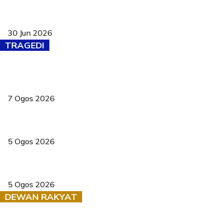
Pasport Malaysia kini lebih kebal dipalsukan, Anwar lancar PMA
baharu dengan 94 ciri keselamatan
30 Jun 2026
TRAGEDI
Tiga anggota polis maut ketika bantu rakan terkena renjatan
elektrik
7 Ogos 2026
PERHILITAN pantau gajah dengan dron, elak kemalangan berulang
5 Ogos 2026
Dua pelajar maut, tercampak ke laluan bertentangan di Temerloh
5 Ogos 2026
DEWAN RAKYAT