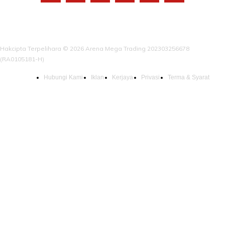
Hakcipta Terpelihara © 2026 Arena Mega Trading 202303256678
(RA0105181-H)
Hubungi Kami
Iklan
Kerjaya
Privasi
Terma & Syarat