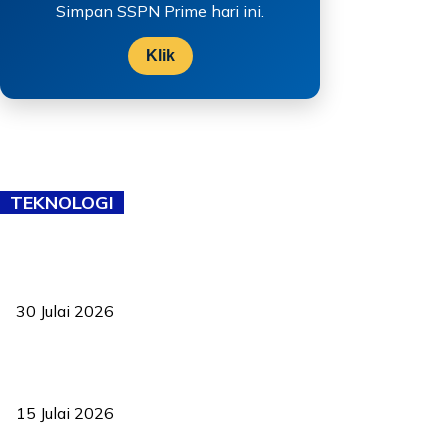
Simpan SSPN Prime hari ini.
Klik
TEKNOLOGI
TVET bukan lagi pilihan kedua! Negeri Sembilan cari bakat hingga
ke pelosok kampung
30 Julai 2026
Pelantikan Liew perkukuh agenda teknologi, perolehan strategik
negara
15 Julai 2026