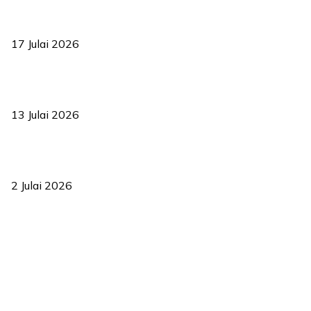
RUU statistik 2026 lulus, era baharu pengurusan data negara
bermula
17 Julai 2026
Sasar 70 peratus mahasiswa dapat kolej kediaman menjelang
2035
13 Julai 2026
‘Smart Lane’ kurangkan kesesakan hingga 50 peratus, terbukti
berkesan sejak 2023
2 Julai 2026