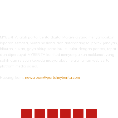
LEBIH DARI SEKADAR BERITA!
MYBERITA ialah portal berita digital Malaysia yang menyampaikan
laporan semasa, berita nasional dan antarabangsa, politik, jenayah,
hiburan, sukan, gaya hidup serta isu-isu tular dengan pantas, tepat
dan dipercayai. MYBERITA komited menyampaikan maklumat yang
sahih dan relevan kepada masyarakat melalui laman web serta
platform media sosial.
Hubungi kami:
newsroom@portalmyberita.com
IKUTI KAMI