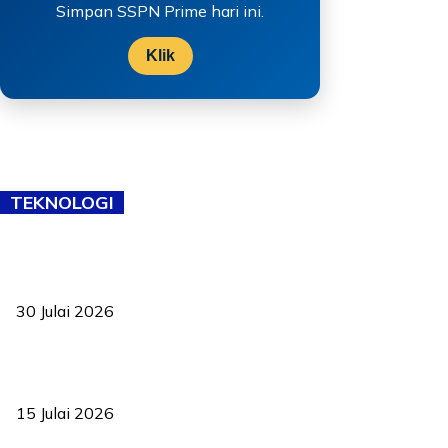
Simpan SSPN Prime hari ini.
Klik
TEKNOLOGI
TVET bukan lagi pilihan kedua! Negeri Sembilan cari bakat hingga
ke pelosok kampung
30 Julai 2026
Pelantikan Liew perkukuh agenda teknologi, perolehan strategik
negara
15 Julai 2026