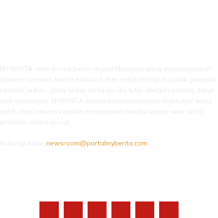
LEBIH DARI SEKADAR BERITA!
MYBERITA ialah portal berita digital Malaysia yang menyampaikan
laporan semasa, berita nasional dan antarabangsa, politik, jenayah,
hiburan, sukan, gaya hidup serta isu-isu tular dengan pantas, tepat
dan dipercayai. MYBERITA komited menyampaikan maklumat yang
sahih dan relevan kepada masyarakat melalui laman web serta
platform media sosial.
Hubungi kami:
newsroom@portalmyberita.com
IKUTI KAMI