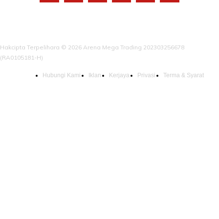
Hakcipta Terpelihara © 2026 Arena Mega Trading 202303256678
(RA0105181-H)
Hubungi Kami
Iklan
Kerjaya
Privasi
Terma & Syarat