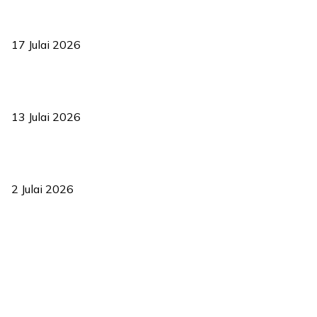
RUU statistik 2026 lulus, era baharu pengurusan data negara
bermula
17 Julai 2026
Sasar 70 peratus mahasiswa dapat kolej kediaman menjelang
2035
13 Julai 2026
‘Smart Lane’ kurangkan kesesakan hingga 50 peratus, terbukti
berkesan sejak 2023
2 Julai 2026