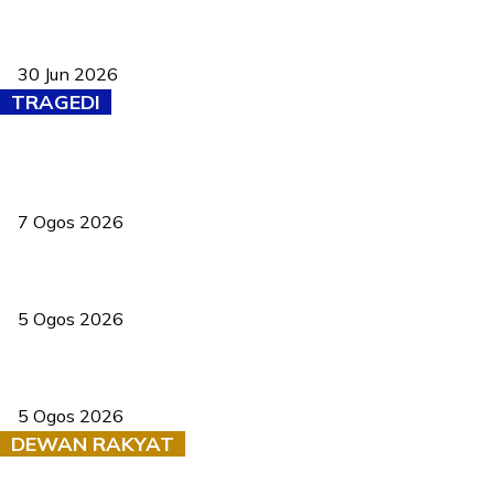
Pasport Malaysia kini lebih kebal dipalsukan, Anwar lancar PMA
baharu dengan 94 ciri keselamatan
30 Jun 2026
TRAGEDI
Tiga anggota polis maut ketika bantu rakan terkena renjatan
elektrik
7 Ogos 2026
PERHILITAN pantau gajah dengan dron, elak kemalangan berulang
5 Ogos 2026
Dua pelajar maut, tercampak ke laluan bertentangan di Temerloh
5 Ogos 2026
DEWAN RAKYAT