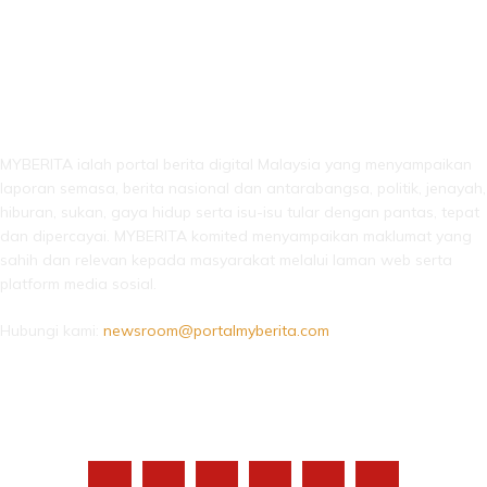
LEBIH DARI SEKADAR BERITA!
MYBERITA ialah portal berita digital Malaysia yang menyampaikan
laporan semasa, berita nasional dan antarabangsa, politik, jenayah,
hiburan, sukan, gaya hidup serta isu-isu tular dengan pantas, tepat
dan dipercayai. MYBERITA komited menyampaikan maklumat yang
sahih dan relevan kepada masyarakat melalui laman web serta
platform media sosial.
Hubungi kami:
newsroom@portalmyberita.com
IKUTI KAMI