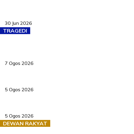
Pasport Malaysia kini lebih kebal dipalsukan, Anwar lancar PMA
baharu dengan 94 ciri keselamatan
30 Jun 2026
TRAGEDI
Tiga anggota polis maut ketika bantu rakan terkena renjatan
elektrik
7 Ogos 2026
PERHILITAN pantau gajah dengan dron, elak kemalangan berulang
5 Ogos 2026
Dua pelajar maut, tercampak ke laluan bertentangan di Temerloh
5 Ogos 2026
DEWAN RAKYAT