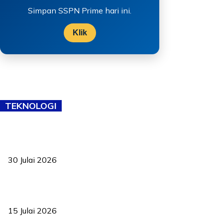
Simpan SSPN Prime hari ini.
Klik
TEKNOLOGI
TVET bukan lagi pilihan kedua! Negeri Sembilan cari bakat hingga
ke pelosok kampung
30 Julai 2026
Pelantikan Liew perkukuh agenda teknologi, perolehan strategik
negara
15 Julai 2026