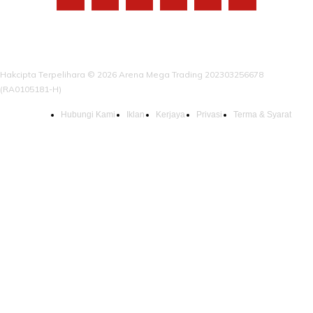
Hakcipta Terpelihara © 2026 Arena Mega Trading 202303256678
(RA0105181-H)
Hubungi Kami
Iklan
Kerjaya
Privasi
Terma & Syarat