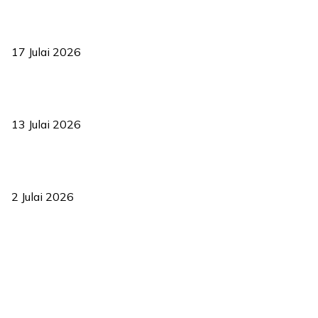
RUU statistik 2026 lulus, era baharu pengurusan data negara
bermula
17 Julai 2026
Sasar 70 peratus mahasiswa dapat kolej kediaman menjelang
2035
13 Julai 2026
‘Smart Lane’ kurangkan kesesakan hingga 50 peratus, terbukti
berkesan sejak 2023
2 Julai 2026