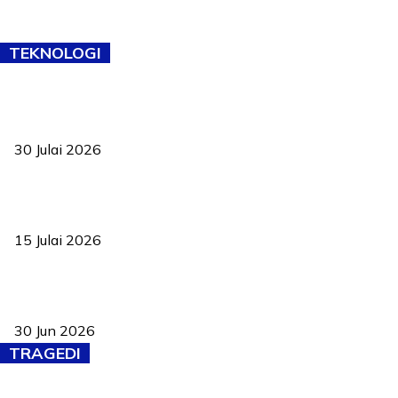
TEKNOLOGI
TVET bukan lagi pilihan kedua! Negeri Sembilan cari bakat hingga
ke pelosok kampung
30 Julai 2026
Pelantikan Liew perkukuh agenda teknologi, perolehan strategik
negara
15 Julai 2026
Pasport Malaysia kini lebih kebal dipalsukan, Anwar lancar PMA
baharu dengan 94 ciri keselamatan
30 Jun 2026
TRAGEDI