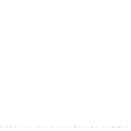
LEBIH DARI SEKADAR BERITA!
MYBERITA ialah portal berita digital Malaysia yang menyampaikan