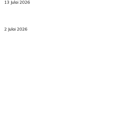
13 Julai 2026
‘Smart Lane’ kurangkan kesesakan hingga 50 peratus, terbukti
berkesan sejak 2023
2 Julai 2026