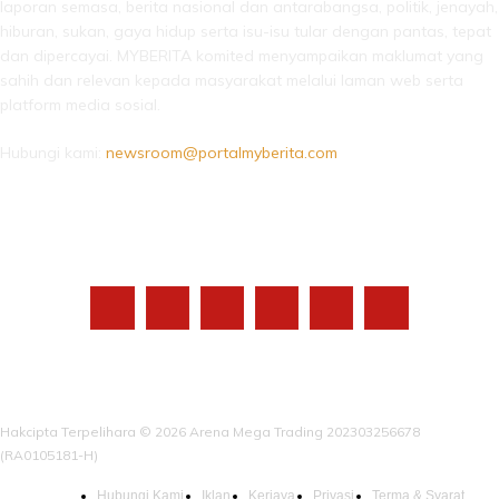
laporan semasa, berita nasional dan antarabangsa, politik, jenayah,
hiburan, sukan, gaya hidup serta isu-isu tular dengan pantas, tepat
dan dipercayai. MYBERITA komited menyampaikan maklumat yang
sahih dan relevan kepada masyarakat melalui laman web serta
platform media sosial.
Hubungi kami:
newsroom@portalmyberita.com
IKUTI KAMI
Hakcipta Terpelihara © 2026 Arena Mega Trading 202303256678
(RA0105181-H)
Hubungi Kami
Iklan
Kerjaya
Privasi
Terma & Syarat