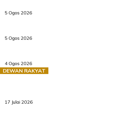
PERHILITAN pantau gajah dengan dron, elak kemalangan berulang
5 Ogos 2026
Dua pelajar maut, tercampak ke laluan bertentangan di Temerloh
5 Ogos 2026
Saksi dedah batu kecil gugur sebelum pokok hempap Ford Raptor
4 Ogos 2026
DEWAN RAKYAT
RUU statistik 2026 lulus, era baharu pengurusan data negara
bermula
17 Julai 2026
Sasar 70 peratus mahasiswa dapat kolej kediaman menjelang
2035