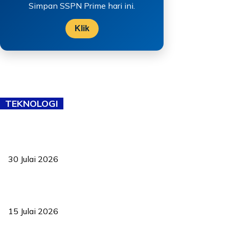
Simpan SSPN Prime hari ini.
Klik
TEKNOLOGI
TVET bukan lagi pilihan kedua! Negeri Sembilan cari bakat hingga
ke pelosok kampung
30 Julai 2026
Pelantikan Liew perkukuh agenda teknologi, perolehan strategik
negara
15 Julai 2026