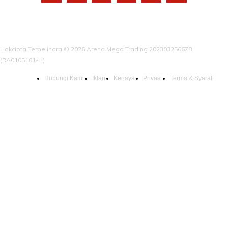
Hakcipta Terpelihara © 2026 Arena Mega Trading 202303256678
(RA0105181-H)
Hubungi Kami
Iklan
Kerjaya
Privasi
Terma & Syarat