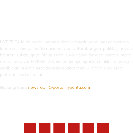
LEBIH DARI SEKADAR BERITA!
MYBERITA ialah portal berita digital Malaysia yang menyampaikan
laporan semasa, berita nasional dan antarabangsa, politik, jenayah,
hiburan, sukan, gaya hidup serta isu-isu tular dengan pantas, tepat
dan dipercayai. MYBERITA komited menyampaikan maklumat yang
sahih dan relevan kepada masyarakat melalui laman web serta
platform media sosial.
Hubungi kami:
newsroom@portalmyberita.com
IKUTI KAMI