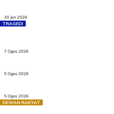
Pasport Malaysia kini lebih kebal dipalsukan, Anwar lancar PMA
baharu dengan 94 ciri keselamatan
30 Jun 2026
TRAGEDI
Tiga anggota polis maut ketika bantu rakan terkena renjatan
elektrik
7 Ogos 2026
PERHILITAN pantau gajah dengan dron, elak kemalangan berulang
5 Ogos 2026
Dua pelajar maut, tercampak ke laluan bertentangan di Temerloh
5 Ogos 2026
DEWAN RAKYAT