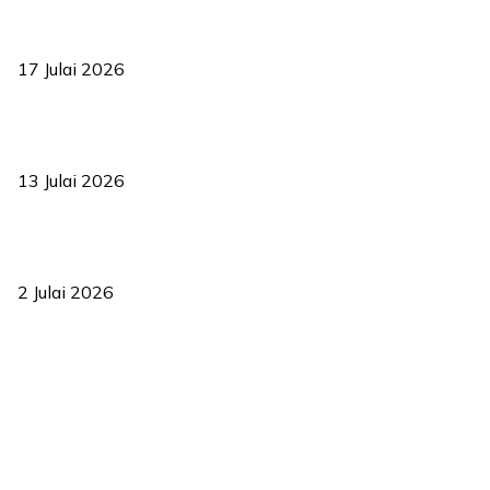
RUU statistik 2026 lulus, era baharu pengurusan data negara
bermula
17 Julai 2026
Sasar 70 peratus mahasiswa dapat kolej kediaman menjelang
2035
13 Julai 2026
‘Smart Lane’ kurangkan kesesakan hingga 50 peratus, terbukti
berkesan sejak 2023
2 Julai 2026