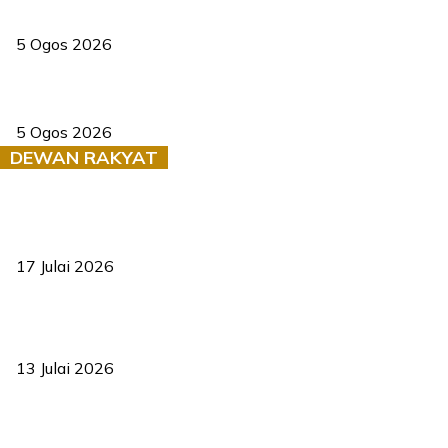
PERHILITAN pantau gajah dengan dron, elak kemalangan berulang
5 Ogos 2026
Dua pelajar maut, tercampak ke laluan bertentangan di Temerloh
5 Ogos 2026
DEWAN RAKYAT
RUU statistik 2026 lulus, era baharu pengurusan data negara
bermula
17 Julai 2026
Sasar 70 peratus mahasiswa dapat kolej kediaman menjelang
2035
13 Julai 2026
‘Smart Lane’ kurangkan kesesakan hingga 50 peratus, terbukti
berkesan sejak 2023