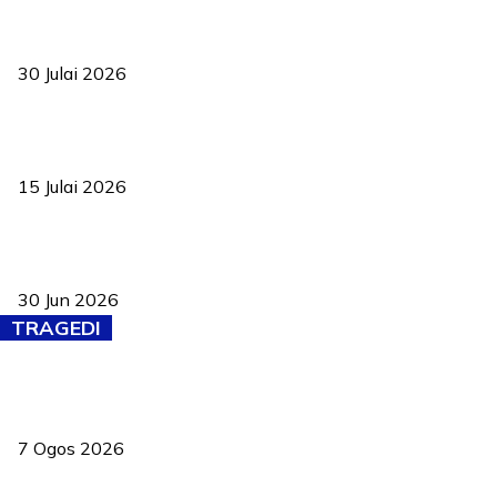
TVET bukan lagi pilihan kedua! Negeri Sembilan cari bakat hingga
ke pelosok kampung
30 Julai 2026
Pelantikan Liew perkukuh agenda teknologi, perolehan strategik
negara
15 Julai 2026
Pasport Malaysia kini lebih kebal dipalsukan, Anwar lancar PMA
baharu dengan 94 ciri keselamatan
30 Jun 2026
TRAGEDI
Tiga anggota polis maut ketika bantu rakan terkena renjatan
elektrik
7 Ogos 2026