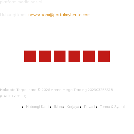
platform media sosial.
Hubungi kami:
newsroom@portalmyberita.com
IKUTI KAMI
Hakcipta Terpelihara © 2026 Arena Mega Trading 202303256678
(RA0105181-H)
Hubungi Kami
Iklan
Kerjaya
Privasi
Terma & Syarat