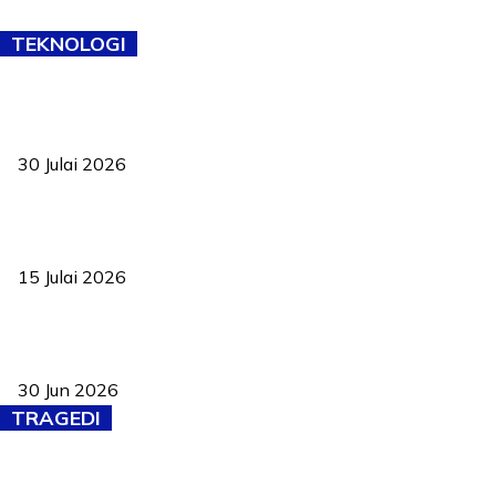
TEKNOLOGI
TVET bukan lagi pilihan kedua! Negeri Sembilan cari bakat hingga
ke pelosok kampung
30 Julai 2026
Pelantikan Liew perkukuh agenda teknologi, perolehan strategik
negara
15 Julai 2026
Pasport Malaysia kini lebih kebal dipalsukan, Anwar lancar PMA
baharu dengan 94 ciri keselamatan
30 Jun 2026
TRAGEDI
Tiga anggota polis maut ketika bantu rakan terkena renjatan