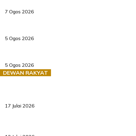
elektrik
7 Ogos 2026
PERHILITAN pantau gajah dengan dron, elak kemalangan berulang
5 Ogos 2026
Dua pelajar maut, tercampak ke laluan bertentangan di Temerloh
5 Ogos 2026
DEWAN RAKYAT
RUU statistik 2026 lulus, era baharu pengurusan data negara
bermula
17 Julai 2026
Sasar 70 peratus mahasiswa dapat kolej kediaman menjelang
2035