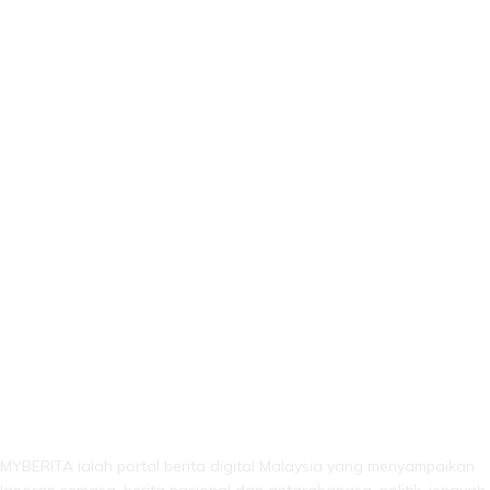
LEBIH DARI SEKADAR BERITA!
MYBERITA ialah portal berita digital Malaysia yang menyampaikan