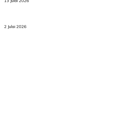
13 Julai 2026
‘Smart Lane’ kurangkan kesesakan hingga 50 peratus, terbukti
berkesan sejak 2023
2 Julai 2026