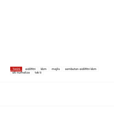
TAGS
aidilfitri
kkm
majlis
sambutan aidilfitri kkm
siti nurhaliza
tok ti