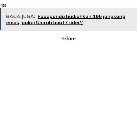
48
BACA JUGA:
Foodpanda hadiahkan 196 jongkong
emas, pakej Umrah buat \'rider\'
-Iklan-