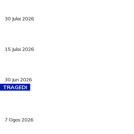
TVET bukan lagi pilihan kedua! Negeri Sembilan cari bakat hingga
ke pelosok kampung
30 Julai 2026
Pelantikan Liew perkukuh agenda teknologi, perolehan strategik
negara
15 Julai 2026
Pasport Malaysia kini lebih kebal dipalsukan, Anwar lancar PMA
baharu dengan 94 ciri keselamatan
30 Jun 2026
TRAGEDI
Tiga anggota polis maut ketika bantu rakan terkena renjatan
elektrik
7 Ogos 2026