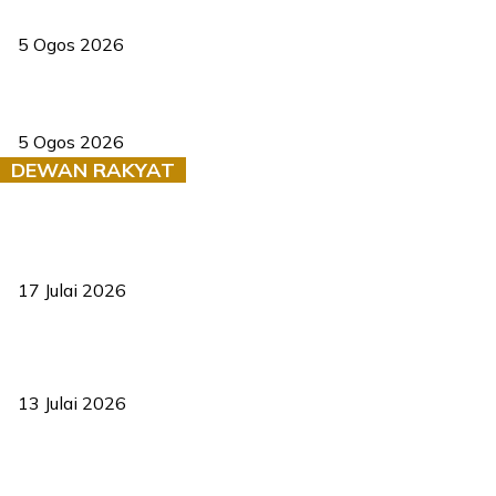
PERHILITAN pantau gajah dengan dron, elak kemalangan berulang
5 Ogos 2026
Dua pelajar maut, tercampak ke laluan bertentangan di Temerloh
5 Ogos 2026
DEWAN RAKYAT
RUU statistik 2026 lulus, era baharu pengurusan data negara
bermula
17 Julai 2026
Sasar 70 peratus mahasiswa dapat kolej kediaman menjelang
2035
13 Julai 2026
‘Smart Lane’ kurangkan kesesakan hingga 50 peratus, terbukti
berkesan sejak 2023