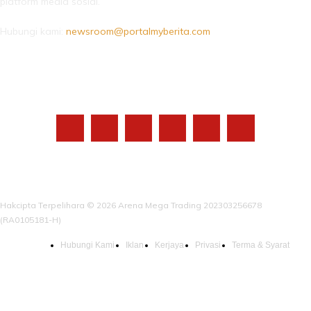
platform media sosial.
Hubungi kami:
newsroom@portalmyberita.com
IKUTI KAMI
Hakcipta Terpelihara © 2026 Arena Mega Trading 202303256678
(RA0105181-H)
Hubungi Kami
Iklan
Kerjaya
Privasi
Terma & Syarat