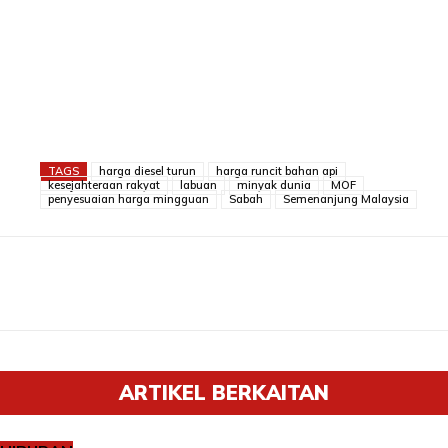
TAGS
harga diesel turun
harga runcit bahan api
kesejahteraan rakyat
labuan
minyak dunia
MOF
penyesuaian harga mingguan
Sabah
Semenanjung Malaysia
ARTIKEL BERKAITAN