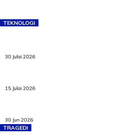
TEKNOLOGI
TVET bukan lagi pilihan kedua! Negeri Sembilan cari bakat hingga
ke pelosok kampung
30 Julai 2026
Pelantikan Liew perkukuh agenda teknologi, perolehan strategik
negara
15 Julai 2026
Pasport Malaysia kini lebih kebal dipalsukan, Anwar lancar PMA
baharu dengan 94 ciri keselamatan
30 Jun 2026
TRAGEDI