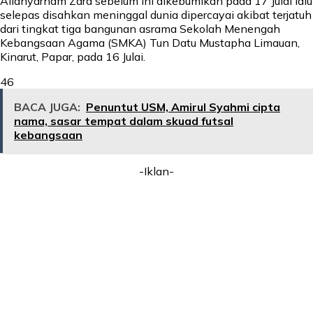
Allahyarham Zara sebelum ini dikebumikan pada 17 Julai lalu
selepas disahkan meninggal dunia dipercayai akibat terjatuh
dari tingkat tiga bangunan asrama Sekolah Menengah
Kebangsaan Agama (SMKA) Tun Datu Mustapha Limauan,
Kinarut, Papar, pada 16 Julai.
46
BACA JUGA:
Penuntut USM, Amirul Syahmi cipta
nama, sasar tempat dalam skuad futsal
kebangsaan
-Iklan-