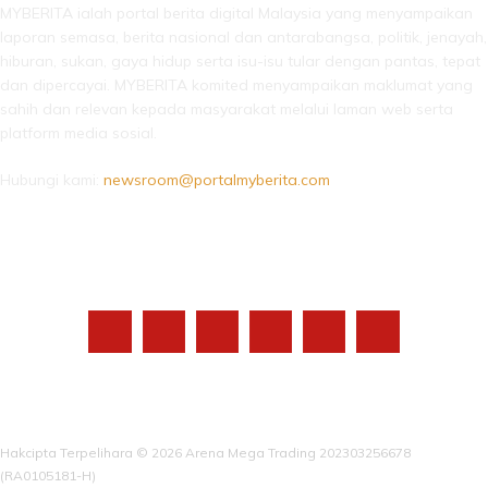
MYBERITA ialah portal berita digital Malaysia yang menyampaikan
laporan semasa, berita nasional dan antarabangsa, politik, jenayah,
hiburan, sukan, gaya hidup serta isu-isu tular dengan pantas, tepat
dan dipercayai. MYBERITA komited menyampaikan maklumat yang
sahih dan relevan kepada masyarakat melalui laman web serta
platform media sosial.
Hubungi kami:
newsroom@portalmyberita.com
IKUTI KAMI
Hakcipta Terpelihara © 2026 Arena Mega Trading 202303256678
(RA0105181-H)