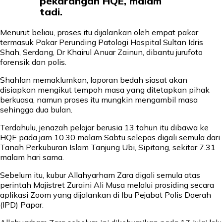
pekarangan HQE, malam
tadi.
Menurut beliau, proses itu dijalankan oleh empat pakar
termasuk Pakar Perunding Patologi Hospital Sultan Idris
Shah, Serdang, Dr Khairul Anuar Zainun, dibantu jurufoto
forensik dan polis.
Shahlan memaklumkan, laporan bedah siasat akan
disiapkan mengikut tempoh masa yang ditetapkan pihak
berkuasa, namun proses itu mungkin mengambil masa
sehingga dua bulan.
Terdahulu, jenazah pelajar berusia 13 tahun itu dibawa ke
HQE pada jam 10.30 malam Sabtu selepas digali semula dari
Tanah Perkuburan Islam Tanjung Ubi, Sipitang, sekitar 7.31
malam hari sama.
Sebelum itu, kubur Allahyarham Zara digali semula atas
perintah Majistret Zuraini Ali Musa melalui prosiding secara
aplikasi Zoom yang dijalankan di Ibu Pejabat Polis Daerah
(IPD) Papar.