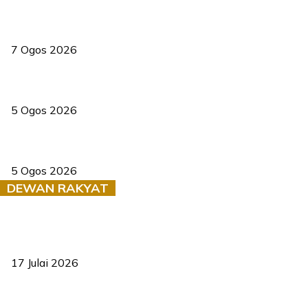
Tiga anggota polis maut ketika bantu rakan terkena renjatan
elektrik
7 Ogos 2026
PERHILITAN pantau gajah dengan dron, elak kemalangan berulang
5 Ogos 2026
Dua pelajar maut, tercampak ke laluan bertentangan di Temerloh
5 Ogos 2026
DEWAN RAKYAT
RUU statistik 2026 lulus, era baharu pengurusan data negara
bermula
17 Julai 2026
Sasar 70 peratus mahasiswa dapat kolej kediaman menjelang