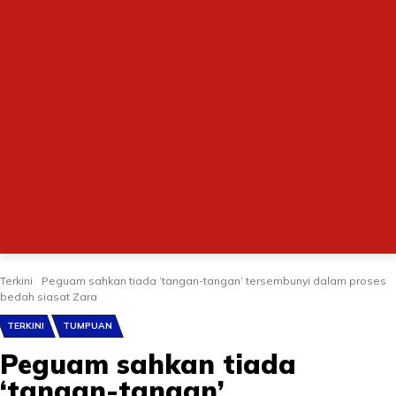
Terkini
Peguam sahkan tiada ‘tangan-tangan’ tersembunyi dalam proses
bedah siasat Zara
TERKINI
TUMPUAN
Peguam sahkan tiada
‘tangan-tangan’