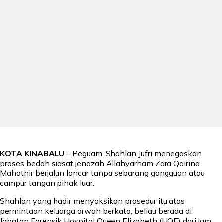
KOTA KINABALU
– Peguam, Shahlan Jufri menegaskan
proses bedah siasat jenazah Allahyarham Zara Qairina
Mahathir berjalan lancar tanpa sebarang gangguan atau
campur tangan pihak luar.
Shahlan yang hadir menyaksikan prosedur itu atas
permintaan keluarga arwah berkata, beliau berada di
Jabatan Forensik Hospital Queen Elizabeth (HQE) dari jam