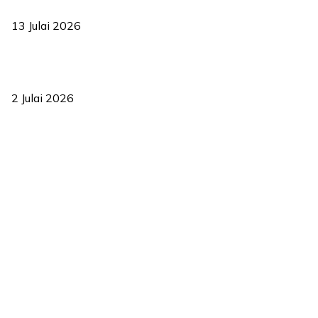
2035
13 Julai 2026
‘Smart Lane’ kurangkan kesesakan hingga 50 peratus, terbukti
berkesan sejak 2023
2 Julai 2026