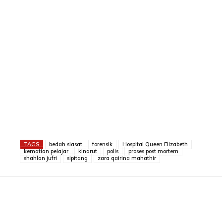
TAGS
bedah siasat
forensik
Hospital Queen Elizabeth
kematian pelajar
kinarut
polis
proses post mortem
shahlan jufri
sipitang
zara qairina mahathir