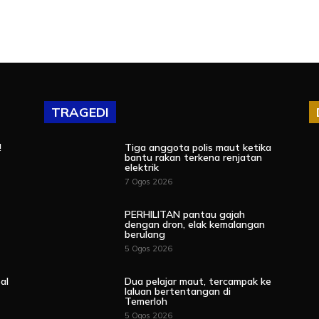
TRAGEDI
!
Tiga anggota polis maut ketika
bantu rakan terkena renjatan
elektrik
7 Ogos 2026
PERHILITAN pantau gajah
dengan dron, elak kemalangan
berulang
5 Ogos 2026
al
Dua pelajar maut, tercampak ke
laluan bertentangan di
Temerloh
5 Ogos 2026