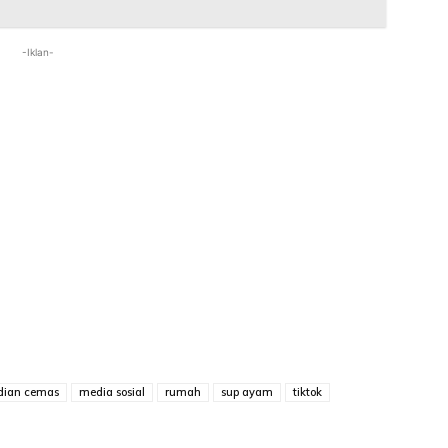
-Iklan-
dian cemas
media sosial
rumah
sup ayam
tiktok