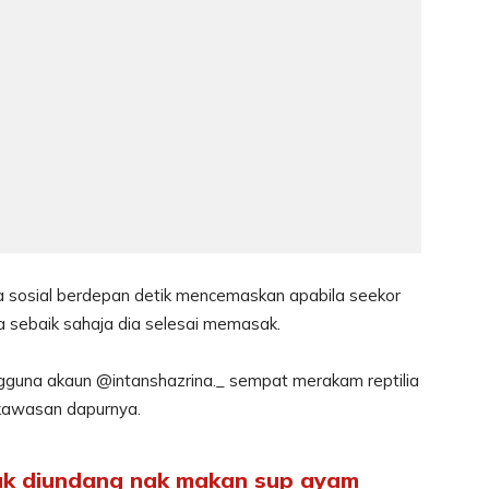
 sosial berdepan detik mencemaskan apabila seekor
a sebaik sahaja dia selesai memasak.
ngguna akaun @intanshazrina._ sempat merakam reptilia
 kawasan dapurnya.
ak diundang nak makan sup ayam