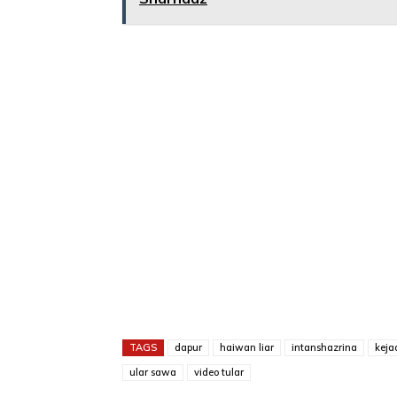
TAGS
dapur
haiwan liar
intanshazrina
keja
ular sawa
video tular