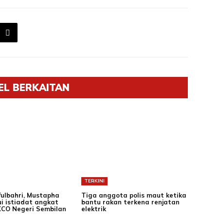
EL BERKAITAN
TERKINI
ifulbahri, Mustapha
Tiga anggota polis maut ketika
i istiadat angkat
bantu rakan terkena renjatan
CO Negeri Sembilan
elektrik