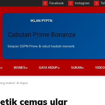
Facebook
Instagram
Te
IKLAN PTPTN
Cabutan Prime Bonanza
Simpan SSPN Prime & rebut hadiah menarik.
A
BISNES
GAYA HIDUP
SUKAN
VIDEO
ang makan’ di dapur
etik cemas ular