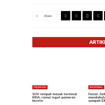
Share
ARTIK
PELBAGAI
NASIONAL
SUV rempuh masuk terminal
Faizal, Za
KKIA, ramai ingat pameran
mendahulu
kereta
sumpah EX