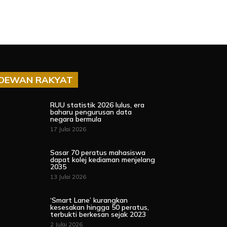
DEWAN RAKYAT
RUU statistik 2026 lulus, era
baharu pengurusan data
negara bermula
17 Julai 2026
Sasar 70 peratus mahasiswa
dapat kolej kediaman menjelang
2035
13 Julai 2026
‘Smart Lane’ kurangkan
kesesakan hingga 50 peratus,
terbukti berkesan sejak 2023
2 Julai 2026