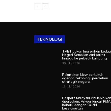
TEKNOLOGI
TVET bukan lagi pilihan kedua
Negeri Sembilan cari bakat
hingga ke pelosok kampung
30 Julai 2026
Pelantikan Liew perkukuh
agenda teknologi, perolehan
strategik negara
15 Julai 2026
Pasport Malaysia kini lebih keb
dipalsukan, Anwar lancar PMA
baharu dengan 94 ciri
keselamatan