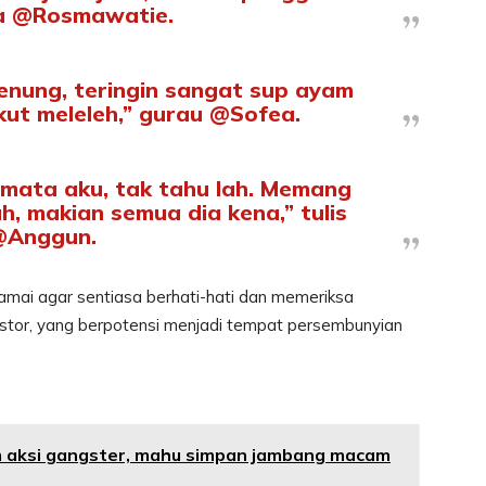
a @Rosmawatie.
renung, teringin sangat sup ayam
ikut meleleh,” gurau @Sofea.
n mata aku, tak tahu lah. Memang
h, makian semua dia kena,” tulis
@Anggun.
 ramai agar sentiasa berhati-hati dan memeriksa
stor, yang berpotensi menjadi tempat persembunyian
em aksi gangster, mahu simpan jambang macam