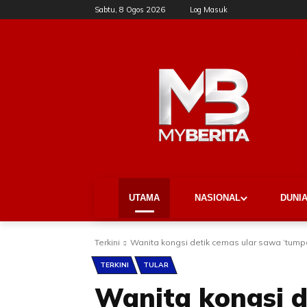
Sabtu, 8 Ogos 2026
Log Masuk
UTAMA
NASIONAL
DUNI
Terkini
Wanita kongsi detik cemas ular sawa ‘tump
TERKINI
TULAR
Wanita kongsi d