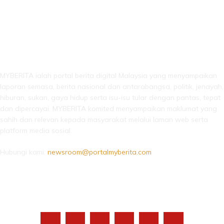
LEBIH DARI SEKADAR BERITA!
MYBERITA ialah portal berita digital Malaysia yang menyampaikan
laporan semasa, berita nasional dan antarabangsa, politik, jenayah,
hiburan, sukan, gaya hidup serta isu-isu tular dengan pantas, tepat
dan dipercayai. MYBERITA komited menyampaikan maklumat yang
sahih dan relevan kepada masyarakat melalui laman web serta
platform media sosial.
Hubungi kami:
newsroom@portalmyberita.com
IKUTI KAMI