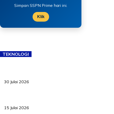
Simpan SSPN Prime hari ini.
Klik
TEKNOLOGI
TVET bukan lagi pilihan kedua! Negeri Sembilan cari bakat hingga
ke pelosok kampung
30 Julai 2026
Pelantikan Liew perkukuh agenda teknologi, perolehan strategik
negara
15 Julai 2026