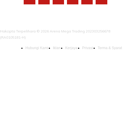
Hakcipta Terpelihara © 2026 Arena Mega Trading 202303256678
(RA0105181-H)
Hubungi Kami
Iklan
Kerjaya
Privasi
Terma & Syarat