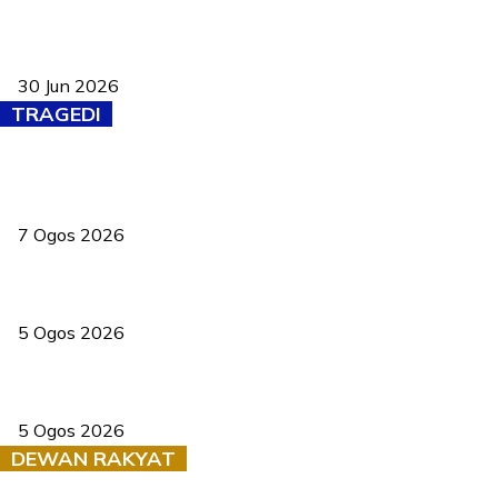
Pasport Malaysia kini lebih kebal dipalsukan, Anwar lancar PMA
baharu dengan 94 ciri keselamatan
30 Jun 2026
TRAGEDI
Tiga anggota polis maut ketika bantu rakan terkena renjatan
elektrik
7 Ogos 2026
PERHILITAN pantau gajah dengan dron, elak kemalangan berulang
5 Ogos 2026
Dua pelajar maut, tercampak ke laluan bertentangan di Temerloh
5 Ogos 2026
DEWAN RAKYAT