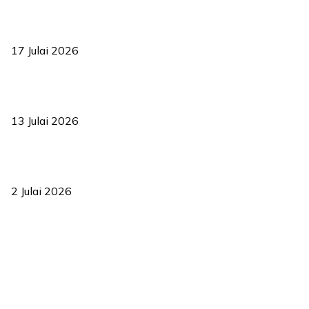
RUU statistik 2026 lulus, era baharu pengurusan data negara
bermula
17 Julai 2026
Sasar 70 peratus mahasiswa dapat kolej kediaman menjelang
2035
13 Julai 2026
‘Smart Lane’ kurangkan kesesakan hingga 50 peratus, terbukti
berkesan sejak 2023
2 Julai 2026