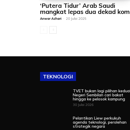
‘Putera Tidur’ Arab Saudi
mangkat lepas dua dekad ko
Anwar Azhari
-
20 Julai 2025
TEKNOLOGI
TVET bukan lagi pilihan kedua
Negeri Sembilan cari bakat
hingga ke pelosok kampung
30 Julai 2026
Pelantikan Liew perkukuh
agenda teknologi, perolehan
strategik negara