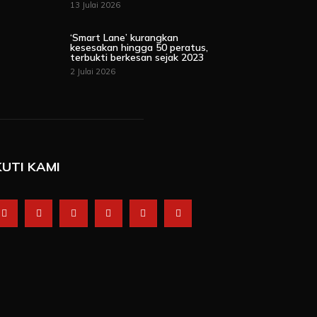
13 Julai 2026
‘Smart Lane’ kurangkan
kesesakan hingga 50 peratus,
terbukti berkesan sejak 2023
2 Julai 2026
KUTI KAMI