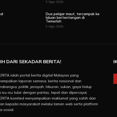
5 Ogos 2026
al
Dua pelajar maut, tercampak ke
laluan bertentangan di
Temerloh
5 Ogos 2026
IH DARI SEKADAR BERITA!
I
RITA ialah portal berita digital Malaysia yang
ampaikan laporan semasa, berita nasional dan
rabangsa, politik, jenayah, hiburan, sukan, gaya hidup
a isu-isu tular dengan pantas, tepat dan dipercayai.
RITA komited menyampaikan maklumat yang sahih dan
van kepada masyarakat melalui laman web serta platform
a sosial.