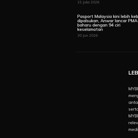
15 Julai 2026
Pasport Malaysia kini lebih keb
dipalsukan, Anwar lancar PMA
baharu dengan 94 ciri
keselamatan
30 Jun 2026
LEB
MYBE
meny
anta
sert
MYBE
rele
medi