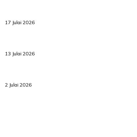
RUU statistik 2026 lulus, era baharu pengurusan data negara
bermula
17 Julai 2026
Sasar 70 peratus mahasiswa dapat kolej kediaman menjelang
2035
13 Julai 2026
‘Smart Lane’ kurangkan kesesakan hingga 50 peratus, terbukti
berkesan sejak 2023
2 Julai 2026