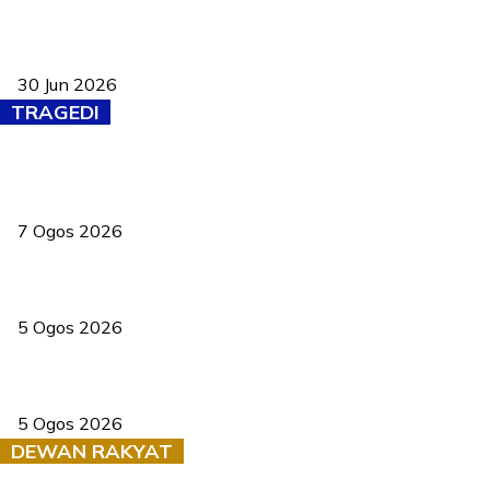
Pasport Malaysia kini lebih kebal dipalsukan, Anwar lancar PMA
baharu dengan 94 ciri keselamatan
30 Jun 2026
TRAGEDI
Tiga anggota polis maut ketika bantu rakan terkena renjatan
elektrik
7 Ogos 2026
PERHILITAN pantau gajah dengan dron, elak kemalangan berulang
5 Ogos 2026
Dua pelajar maut, tercampak ke laluan bertentangan di Temerloh
5 Ogos 2026
DEWAN RAKYAT