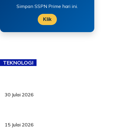
Simpan SSPN Prime hari ini.
Klik
TEKNOLOGI
TVET bukan lagi pilihan kedua! Negeri Sembilan cari bakat hingga
ke pelosok kampung
30 Julai 2026
Pelantikan Liew perkukuh agenda teknologi, perolehan strategik
negara
15 Julai 2026