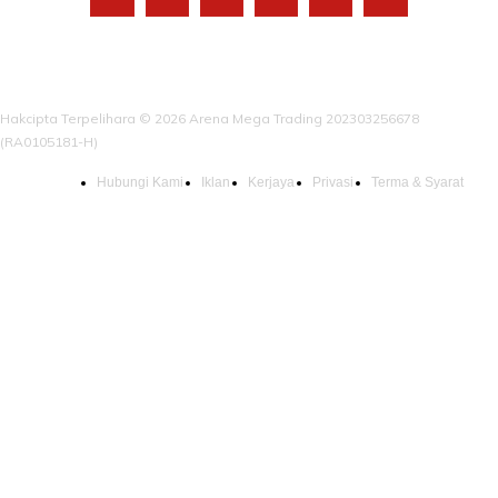
Hakcipta Terpelihara © 2026 Arena Mega Trading 202303256678
(RA0105181-H)
Hubungi Kami
Iklan
Kerjaya
Privasi
Terma & Syarat