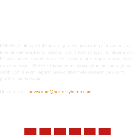
LEBIH DARI SEKADAR BERITA!
MYBERITA ialah portal berita digital Malaysia yang menyampaikan
laporan semasa, berita nasional dan antarabangsa, politik, jenayah,
hiburan, sukan, gaya hidup serta isu-isu tular dengan pantas, tepat
dan dipercayai. MYBERITA komited menyampaikan maklumat yang
sahih dan relevan kepada masyarakat melalui laman web serta
platform media sosial.
Hubungi kami:
newsroom@portalmyberita.com
IKUTI KAMI