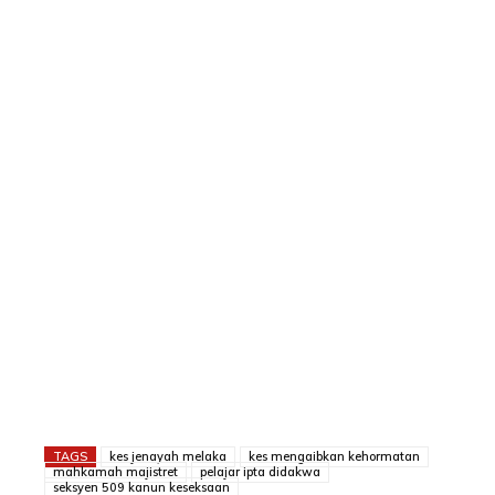
TAGS
kes jenayah melaka
kes mengaibkan kehormatan
mahkamah majistret
pelajar ipta didakwa
seksyen 509 kanun keseksaan