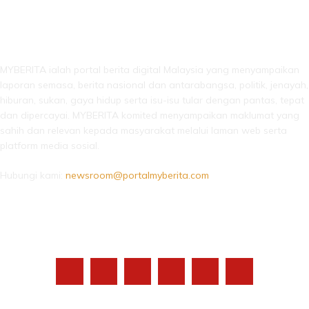
LEBIH DARI SEKADAR BERITA!
MYBERITA ialah portal berita digital Malaysia yang menyampaikan
laporan semasa, berita nasional dan antarabangsa, politik, jenayah,
hiburan, sukan, gaya hidup serta isu-isu tular dengan pantas, tepat
dan dipercayai. MYBERITA komited menyampaikan maklumat yang
sahih dan relevan kepada masyarakat melalui laman web serta
platform media sosial.
Hubungi kami:
newsroom@portalmyberita.com
IKUTI KAMI