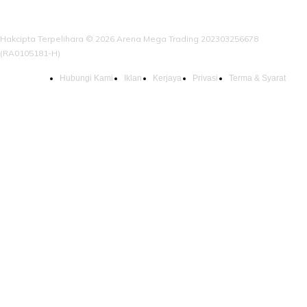
Hakcipta Terpelihara © 2026 Arena Mega Trading 202303256678
(RA0105181-H)
Hubungi Kami
Iklan
Kerjaya
Privasi
Terma & Syarat