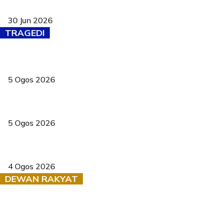
baharu dengan 94 ciri keselamatan
30 Jun 2026
TRAGEDI
PERHILITAN pantau gajah dengan dron, elak kemalangan berulang
5 Ogos 2026
Dua pelajar maut, tercampak ke laluan bertentangan di Temerloh
5 Ogos 2026
Saksi dedah batu kecil gugur sebelum pokok hempap Ford Raptor
4 Ogos 2026
DEWAN RAKYAT
RUU statistik 2026 lulus, era baharu pengurusan data negara
bermula