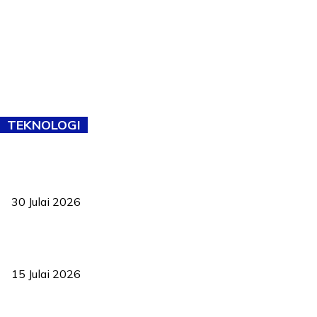
TEKNOLOGI
TVET bukan lagi pilihan kedua! Negeri Sembilan cari bakat hingga
ke pelosok kampung
30 Julai 2026
Pelantikan Liew perkukuh agenda teknologi, perolehan strategik
negara
15 Julai 2026
Pasport Malaysia kini lebih kebal dipalsukan, Anwar lancar PMA