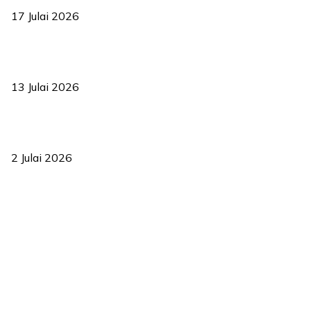
17 Julai 2026
Sasar 70 peratus mahasiswa dapat kolej kediaman menjelang
2035
13 Julai 2026
‘Smart Lane’ kurangkan kesesakan hingga 50 peratus, terbukti
berkesan sejak 2023
2 Julai 2026