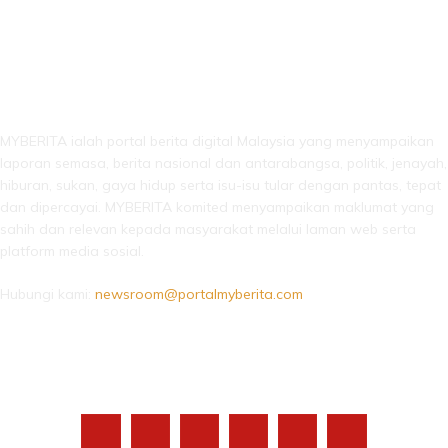
LEBIH DARI SEKADAR BERITA!
MYBERITA ialah portal berita digital Malaysia yang menyampaikan
laporan semasa, berita nasional dan antarabangsa, politik, jenayah,
hiburan, sukan, gaya hidup serta isu-isu tular dengan pantas, tepat
dan dipercayai. MYBERITA komited menyampaikan maklumat yang
sahih dan relevan kepada masyarakat melalui laman web serta
platform media sosial.
Hubungi kami:
newsroom@portalmyberita.com
IKUTI KAMI