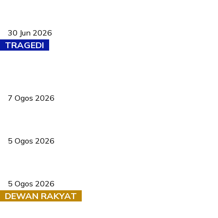
Pasport Malaysia kini lebih kebal dipalsukan, Anwar lancar PMA
baharu dengan 94 ciri keselamatan
30 Jun 2026
TRAGEDI
Tiga anggota polis maut ketika bantu rakan terkena renjatan
elektrik
7 Ogos 2026
PERHILITAN pantau gajah dengan dron, elak kemalangan berulang
5 Ogos 2026
Dua pelajar maut, tercampak ke laluan bertentangan di Temerloh
5 Ogos 2026
DEWAN RAKYAT