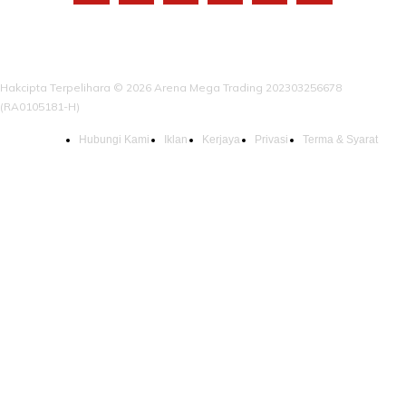
Hakcipta Terpelihara © 2026 Arena Mega Trading 202303256678
(RA0105181-H)
Hubungi Kami
Iklan
Kerjaya
Privasi
Terma & Syarat