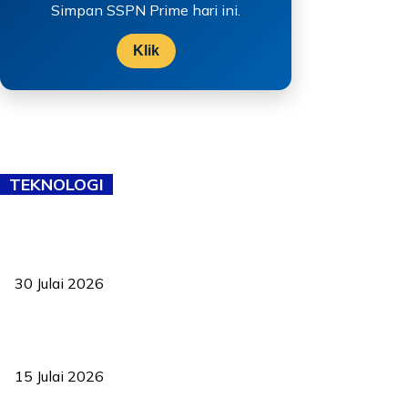
Simpan SSPN Prime hari ini.
Klik
TEKNOLOGI
TVET bukan lagi pilihan kedua! Negeri Sembilan cari bakat hingga
ke pelosok kampung
30 Julai 2026
Pelantikan Liew perkukuh agenda teknologi, perolehan strategik
negara
15 Julai 2026