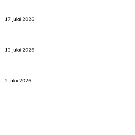
RUU statistik 2026 lulus, era baharu pengurusan data negara
bermula
17 Julai 2026
Sasar 70 peratus mahasiswa dapat kolej kediaman menjelang
2035
13 Julai 2026
‘Smart Lane’ kurangkan kesesakan hingga 50 peratus, terbukti
berkesan sejak 2023
2 Julai 2026