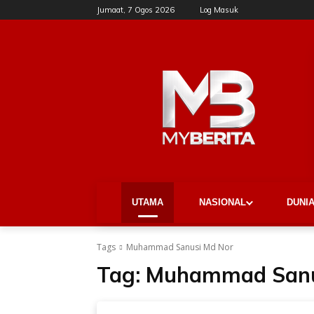
Jumaat, 7 Ogos 2026
Log Masuk
UTAMA
NASIONAL
DUNI
Tags
Muhammad Sanusi Md Nor
Tag:
Muhammad Sanu