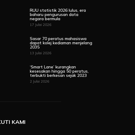
RUU statistik 2026 lulus, era
baharu pengurusan data
negara bermula
17 Julai 2026
Sasar 70 peratus mahasiswa
dapat kolej kediaman menjelang
2035
13 Julai 2026
‘Smart Lane’ kurangkan
kesesakan hingga 50 peratus,
terbukti berkesan sejak 2023
2 Julai 2026
KUTI KAMI