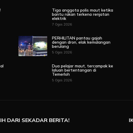
!
Tiga anggota polis maut ketika
bantu rakan terkena renjatan
elektrik
7 Ogos 2026
PERHILITAN pantau gajah
dengan dron, elak kemalangan
berulang
5 Ogos 2026
al
Dua pelajar maut, tercampak ke
laluan bertentangan di
Temerloh
5 Ogos 2026
IH DARI SEKADAR BERITA!
I