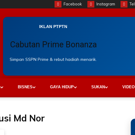
Facebook
Instagram
Te
IKLAN PTPTN
Cabutan Prime Bonanza
Simpan SSPN Prime & rebut hadiah menarik.
A
BISNES
GAYA HIDUP
SUKAN
VIDEO
si Md Nor