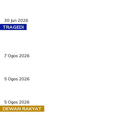
Pasport Malaysia kini lebih kebal dipalsukan, Anwar lancar PMA
baharu dengan 94 ciri keselamatan
30 Jun 2026
TRAGEDI
Tiga anggota polis maut ketika bantu rakan terkena renjatan
elektrik
7 Ogos 2026
PERHILITAN pantau gajah dengan dron, elak kemalangan berulang
5 Ogos 2026
Dua pelajar maut, tercampak ke laluan bertentangan di Temerloh
5 Ogos 2026
DEWAN RAKYAT