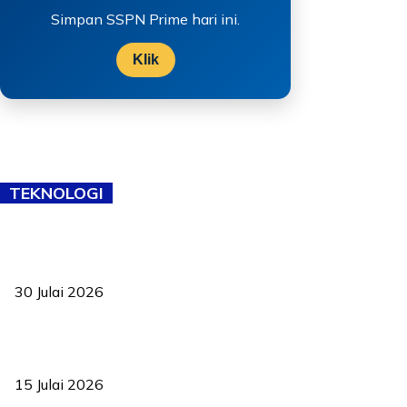
Simpan SSPN Prime hari ini.
Klik
TEKNOLOGI
TVET bukan lagi pilihan kedua! Negeri Sembilan cari bakat hingga
ke pelosok kampung
30 Julai 2026
Pelantikan Liew perkukuh agenda teknologi, perolehan strategik
negara
15 Julai 2026