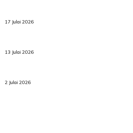
RUU statistik 2026 lulus, era baharu pengurusan data negara
bermula
17 Julai 2026
Sasar 70 peratus mahasiswa dapat kolej kediaman menjelang
2035
13 Julai 2026
‘Smart Lane’ kurangkan kesesakan hingga 50 peratus, terbukti
berkesan sejak 2023
2 Julai 2026