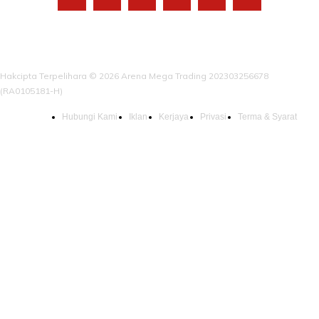
Hakcipta Terpelihara © 2026 Arena Mega Trading 202303256678
(RA0105181-H)
Hubungi Kami
Iklan
Kerjaya
Privasi
Terma & Syarat