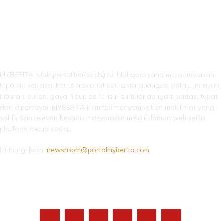
LEBIH DARI SEKADAR BERITA!
MYBERITA ialah portal berita digital Malaysia yang menyampaikan
laporan semasa, berita nasional dan antarabangsa, politik, jenayah,
hiburan, sukan, gaya hidup serta isu-isu tular dengan pantas, tepat
dan dipercayai. MYBERITA komited menyampaikan maklumat yang
sahih dan relevan kepada masyarakat melalui laman web serta
platform media sosial.
Hubungi kami:
newsroom@portalmyberita.com
IKUTI KAMI