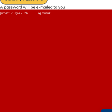
A password will be e-mailed to you.
Jumaat, 7 Ogos 2026
Log Masuk