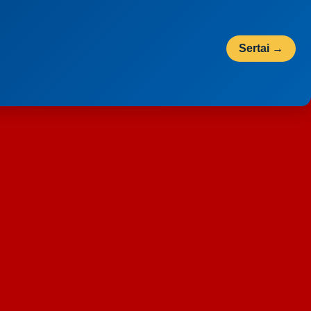
Sertai →