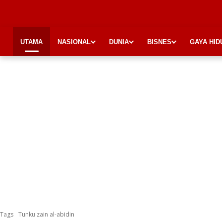
UTAMA
NASIONAL
DUNIA
BISNES
GAYA HID
Tags
Tunku zain al-abidin