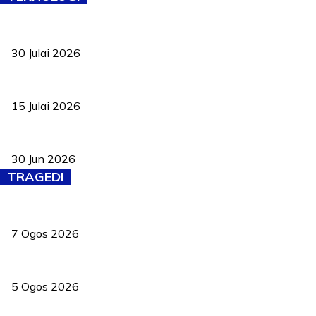
TVET bukan lagi pilihan kedua! Negeri Sembilan cari bakat hingg
30 Julai 2026
Pelantikan Liew perkukuh agenda teknologi, perolehan strategik 
15 Julai 2026
Pasport Malaysia kini lebih kebal dipalsukan, Anwar lancar PMA b
30 Jun 2026
TRAGEDI
Tiga anggota polis maut ketika bantu rakan terkena renjatan elek
7 Ogos 2026
PERHILITAN pantau gajah dengan dron, elak kemalangan berulang
5 Ogos 2026