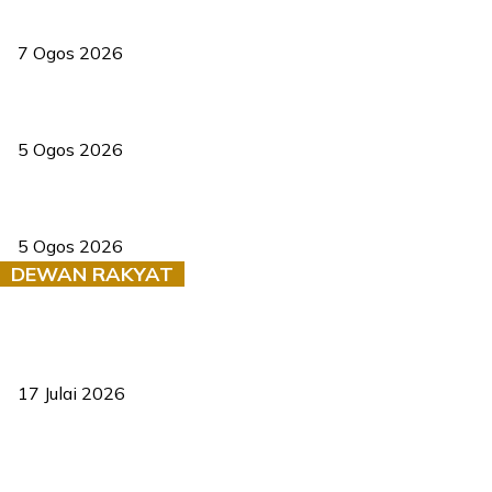
Tiga anggota polis maut ketika bantu rakan terkena renjatan
elektrik
7 Ogos 2026
PERHILITAN pantau gajah dengan dron, elak kemalangan berulang
5 Ogos 2026
Dua pelajar maut, tercampak ke laluan bertentangan di Temerloh
5 Ogos 2026
DEWAN RAKYAT
RUU statistik 2026 lulus, era baharu pengurusan data negara
bermula
17 Julai 2026
Sasar 70 peratus mahasiswa dapat kolej kediaman menjelang
2035