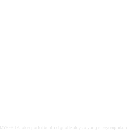
LEBIH DARI SEKADAR BERITA!
MYBERITA ialah portal berita digital Malaysia yang menyampaikan