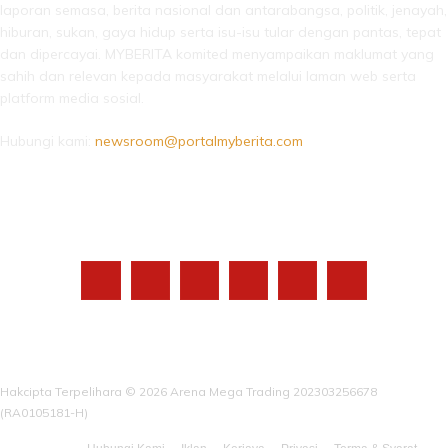
laporan semasa, berita nasional dan antarabangsa, politik, jenayah,
hiburan, sukan, gaya hidup serta isu-isu tular dengan pantas, tepat
dan dipercayai. MYBERITA komited menyampaikan maklumat yang
sahih dan relevan kepada masyarakat melalui laman web serta
platform media sosial.
Hubungi kami:
newsroom@portalmyberita.com
IKUTI KAMI
Hakcipta Terpelihara © 2026 Arena Mega Trading 202303256678
(RA0105181-H)