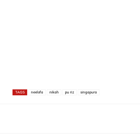
TAGS
neelofa
nikah
pu riz
singapura