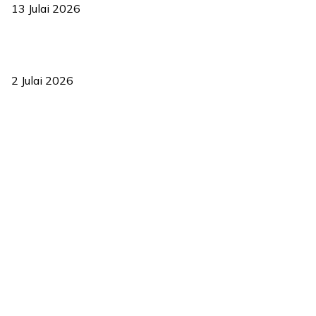
13 Julai 2026
‘Smart Lane’ kurangkan kesesakan hingga 50 peratus, terbukti
berkesan sejak 2023
2 Julai 2026