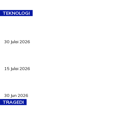
TEKNOLOGI
TVET bukan lagi pilihan kedua! Negeri Sembilan cari bakat hingga
ke pelosok kampung
30 Julai 2026
Pelantikan Liew perkukuh agenda teknologi, perolehan strategik
negara
15 Julai 2026
Pasport Malaysia kini lebih kebal dipalsukan, Anwar lancar PMA
baharu dengan 94 ciri keselamatan
30 Jun 2026
TRAGEDI