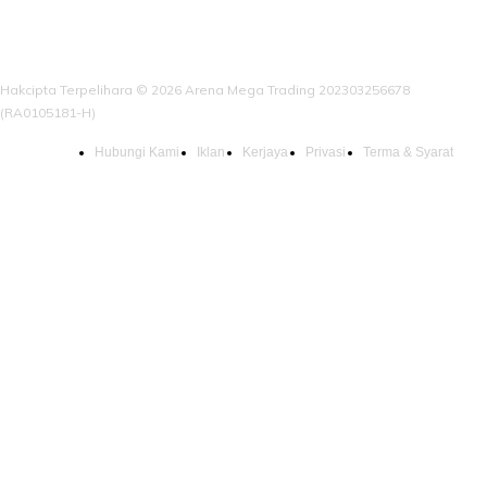
Hakcipta Terpelihara © 2026 Arena Mega Trading 202303256678
(RA0105181-H)
Hubungi Kami
Iklan
Kerjaya
Privasi
Terma & Syarat