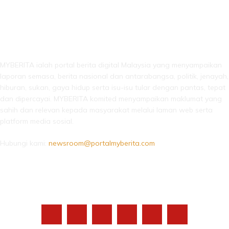
LEBIH DARI SEKADAR BERITA!
MYBERITA ialah portal berita digital Malaysia yang menyampaikan
laporan semasa, berita nasional dan antarabangsa, politik, jenayah,
hiburan, sukan, gaya hidup serta isu-isu tular dengan pantas, tepat
dan dipercayai. MYBERITA komited menyampaikan maklumat yang
sahih dan relevan kepada masyarakat melalui laman web serta
platform media sosial.
Hubungi kami:
newsroom@portalmyberita.com
IKUTI KAMI