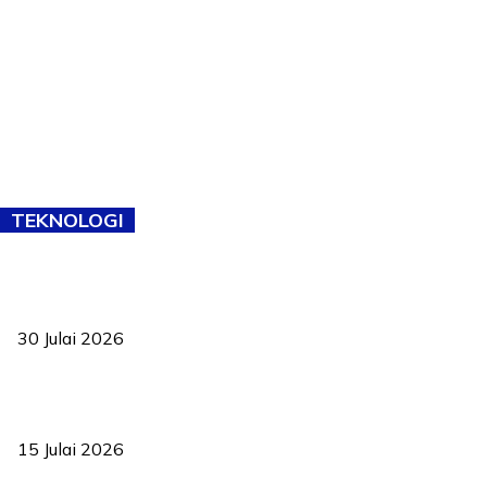
TEKNOLOGI
TVET bukan lagi pilihan kedua! Negeri Sembilan cari bakat hingga
ke pelosok kampung
30 Julai 2026
Pelantikan Liew perkukuh agenda teknologi, perolehan strategik
negara
15 Julai 2026