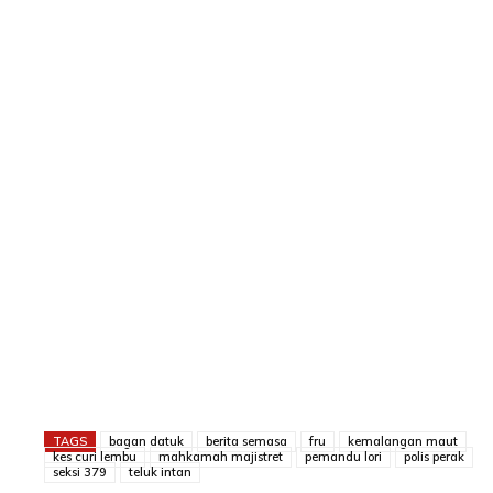
TAGS
bagan datuk
berita semasa
fru
kemalangan maut
kes curi lembu
mahkamah majistret
pemandu lori
polis perak
seksi 379
teluk intan