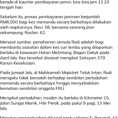
berada di kaunter pembayaran jamin, kira-kira jam 12.20
tengah hari.
Sebelum itu, proses pembayaran jaminan berjumlah
RM6,000 bagi kes memandu secara berbahaya dilakukan
oleh majikannya, Ravi, 58, bersama seorang jiran
sekampung, Roslan, 62.
Menurut sumber, penahanan semula Rudi adalah bagi
membantu siasatan dalam kes curi lembu yang dilaporkan
berlaku di kawasan Hutan Melintang, Bagan Datuk pada
April lalu. Kes tersebut disiasat mengikut Seksyen 379
Kanun Keseksaan.
Pada Jumaat lalu, di Mahkamah Majistret Teluk Intan, Rudi
mengaku tidak bersalah terhadap sembilan pertuduhan
memandu secara berbahaya hingga menyebabkan
kematian sembilan anggota FRU.
Mengikut pertuduhan, insiden itu berlaku di Kilometer 15,
Jalan Sungai Manik, Hilir Perak, pada pukul 9 pagi, 13 Mei
lalu.
Mangsa yang terkorban dikenal pasti sebagai S. Perumal, 44;