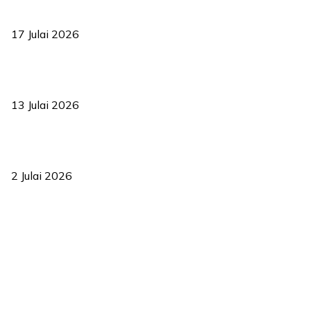
RUU statistik 2026 lulus, era baharu pengurusan data negara
bermula
17 Julai 2026
Sasar 70 peratus mahasiswa dapat kolej kediaman menjelang
2035
13 Julai 2026
‘Smart Lane’ kurangkan kesesakan hingga 50 peratus, terbukti
berkesan sejak 2023
2 Julai 2026