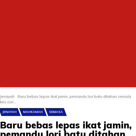
Jenayah
Baru bebas lepas ikat jamin, pemandu lori batu ditahan semula
kes curi...
JENAYAH
MAHKAMAH
SEMASA
Baru bebas lepas ikat jamin,
pemandu lori batu ditahan