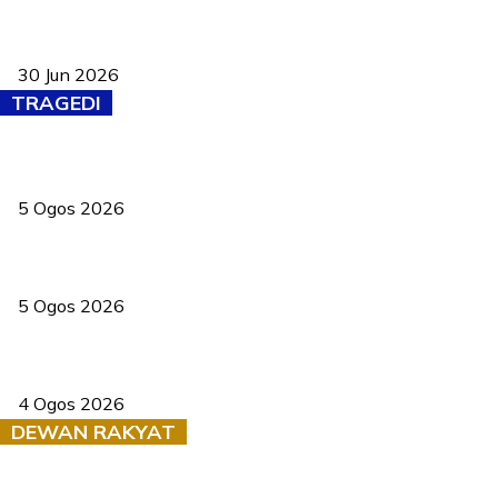
Pasport Malaysia kini lebih kebal dipalsukan, Anwar lancar PMA
baharu dengan 94 ciri keselamatan
30 Jun 2026
TRAGEDI
PERHILITAN pantau gajah dengan dron, elak kemalangan berulang
5 Ogos 2026
Dua pelajar maut, tercampak ke laluan bertentangan di Temerloh
5 Ogos 2026
Saksi dedah batu kecil gugur sebelum pokok hempap Ford Raptor
4 Ogos 2026
DEWAN RAKYAT