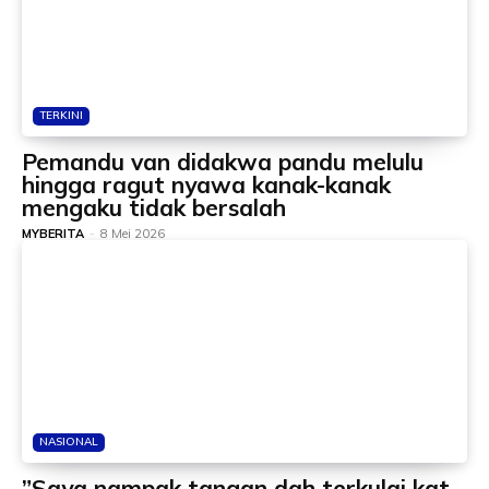
TERKINI
Pemandu van didakwa pandu melulu
hingga ragut nyawa kanak-kanak
mengaku tidak bersalah
MYBERITA
-
8 Mei 2026
NASIONAL
”Saya nampak tangan dah terkulai kat